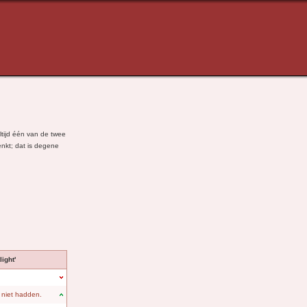
ltijd één van de twee
enkt; dat is degene
ight'
 niet hadden.