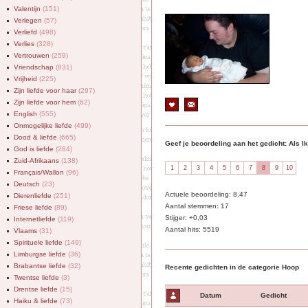
Valentijn
(151)
Verlegen
(57)
Verliefd
(498)
Verlies
(328)
Vertrouwen
(259)
Vriendschap
(831)
Vrijheid
(225)
Zijn liefde voor haar
(297)
Zijn liefde voor hem
(62)
English
(555)
Onmogelijke liefde
(499)
Dood & liefde
(665)
Geef je beoordeling aan het gedicht: Als 
God is liefde
(284)
Zuid-Afrikaans
(138)
Français/Wallon
(96)
Deutsch
(23)
Actuele beoordeling: 8,47
Dierenliefde
(251)
Aantal stemmen: 17
Friese liefde
(89)
Stijger: +0,03
Internetliefde
(119)
Aantal hits: 5519
Vlaams
(31)
Spirituele liefde
(149)
Limburgse liefde
(36)
Brabantse liefde
(32)
Recente gedichten in de categorie Hoop
Twentse liefde
(3)
Drentse liefde
(15)
Datum
Gedicht
Haiku & liefde
(73)