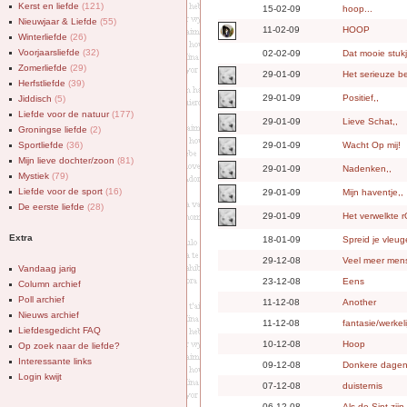
Kerst en liefde
(121)
15-02-09
hoop...
Nieuwjaar & Liefde
(55)
11-02-09
HOOP
Winterliefde
(26)
Voorjaarsliefde
(32)
02-02-09
Dat mooie stuk
Zomerliefde
(29)
29-01-09
Het serieuze b
Herfstliefde
(39)
29-01-09
Positief,,
Jiddisch
(5)
Liefde voor de natuur
(177)
29-01-09
Lieve Schat,,
Groningse liefde
(2)
Sportliefde
(36)
29-01-09
Wacht Op mij!
Mijn lieve dochter/zoon
(81)
29-01-09
Nadenken,,
Mystiek
(79)
Liefde voor de sport
(16)
29-01-09
Mijn haventje,,
De eerste liefde
(28)
29-01-09
Het verwelkte r
Extra
18-01-09
Spreid je vleuge
29-12-08
Veel meer mens
Vandaag jarig
23-12-08
Eens
Column archief
Poll archief
11-12-08
Another
Nieuws archief
11-12-08
fantasie/werkel
Liefdesgedicht FAQ
10-12-08
Hoop
Op zoek naar de liefde?
Interessante links
09-12-08
Donkere dagen
Login kwijt
07-12-08
duisternis
06-12-08
Als de Sint zij