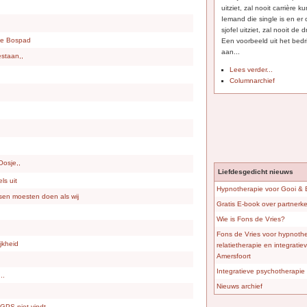
uitziet, zal nooit carrière
Iemand die single is en er
sjofel uitziet, zal nooit de
je Bospad
Een voorbeeld uit het bedri
aan...
estaan,,
Lees verder...
Columnarchief
Oosje,,
Liefdesgedicht nieuws
ls uit
Hypnotherapie voor Gooi &
en moesten doen als wij
Gratis E-book over partner
Wie is Fons de Vries?
Fons de Vries voor hypnothe
ijkheid
relatietherapie en integrati
Amersfoort
Integratieve psychotherapie 
..
Nieuws archief
n GPS niet vindt