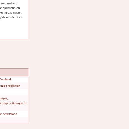
 kunnen maken.
 onopvallend en
 droomdate krijgen.
jfsleven toont dit
 Eemland
keuze-problemen
rapie,
eve psychotherapie te
in Amersfoort