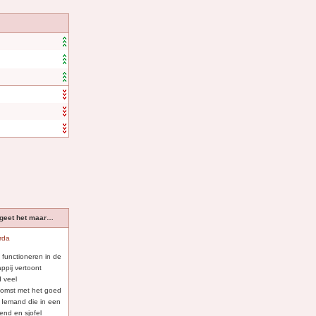
rgeet het maar…
rda
 functioneren in de
ppij vertoont
d veel
omst met het goed
. Iemand die in een
lend en sjofel