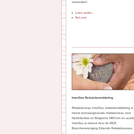
verzonden!
Lees verder...
Bol.com
InterDuo Relatiebemiddeling
Relatiebureau InterDuo relatiebemiddeling is
meest toonaangevende relatiebureau voor
Nederlandse en Belgische HBO’ers en acade
InterDuo is erkend door de BER:
Branchevereniging Erkende Relatiebureaus.