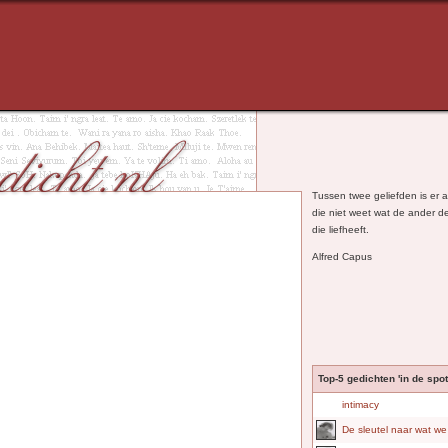
Tussen twee geliefden is er a
die niet weet wat de ander d
die liefheeft.
Alfred Capus
Top-5 gedichten 'in de spotl
intimacy
De sleutel naar wat we