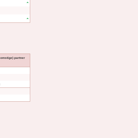
komstige) partner
k