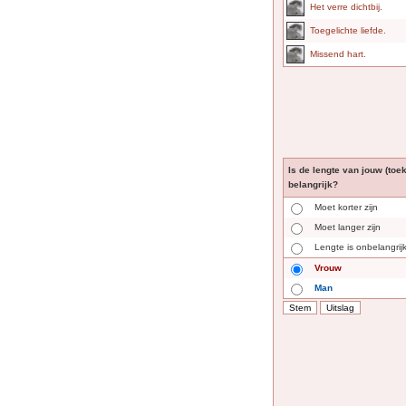
Het verre dichtbij.
Toegelichte liefde.
Missend hart.
Is de lengte van jouw (toe
belangrijk?
Moet korter zijn
Moet langer zijn
Lengte is onbelangrij
Vrouw
Man