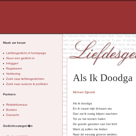
Maak uw keuze
Liefdesgedicht.nl homepage
Stuur een gedicht in
Inloggen
Registreren
Verkiezing
Als Ik Doodga
Zoek naar liefdesgedichten
Zoek naar auteurs & profielen
Michael Zijpveld
Partners
Als ik doodga
Relatiebureaus
En ik naast mijn lichaam sta
Boeken
Dan zal ik rustig blijven wachten
Overzicht
Tot ze me komen halen
De goede geesten van het licht
Gedicht-categori�n
Want zij zullen me leiden
Naar de eeuwig groene weiden.