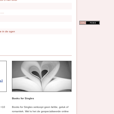
.....
 je in de ogen
Books for Singles
t >10
Books for Singles verkoopt geen liefde, geluk of
romantiek. Wel is het de gespecialiseerde online