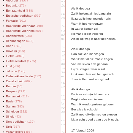
Afscheid
(2857)
Bedankt
(276)
Als ik doodga
Eenzaamheid
(838)
Zal ik helemaal niet bang zijn
Erotische gedichten
(576)
Ik zal zelfs heel tevreden zijn
Fantasie
(501)
Want ik heb vertrouwen
Haar liefde voor haar
(268)
In wat er komen zal
Haar liefde voor hem
(601)
Niemand loopt verloren
Hartenkreten
(924)
Als hij op weg is naar het heelal.
Herinneringen
(493)
Hoop
(743)
Als ik doodga
Huwelijk
(105)
Dan zal God me vragen
Liefde
(4948)
Wat ik met al die mooie dagen,
Liefdesverdriet
(1775)
Van me leven heb gedaan
Lust
(236)
Hij zal vragen waar ik zat
Jaloezie
(128)
Of ik aan Hem wel heb gedacht
Onbereikbare liefde
(422)
Toen ik Hem niet nodig had.
Onzekerheid
(689)
Partner
(60)
Als ik doodga
Respect
(272)
En ik naast mijn lichaam sta
Romantiek
(218)
Begint alles van tevoren
Ruzie
(278)
Want ik wordt opnieuw geboren
Samen
(283)
Eer alles is voltooid
Scheiden
(122)
Zal ik nog dikwijls moeten sterven
Single
(43)
Maar echt dood gaan doe ik nooit.
Sms gedichten
(130)
Spijt
(257)
17 februari 2009
Vakantieliefde
(58)