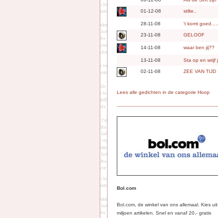
01-12-08
stilte..
28-11-08
't komt goed.....
23-11-08
GELOOF
14-11-08
waar ben jij??
13-11-08
Sta op en wrijf
02-11-08
ZEE VAN TIJD
Lees alle gedichten in de categorie Hoop
Bol.com
Bol.com, de winkel van ons allemaal. Kies ui
miljoen artikelen. Snel en vanaf 20,- gratis