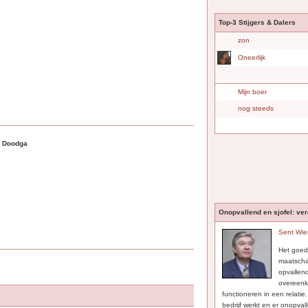
Top-3 Stijgers & Dalers
zon
Oneerlijk
Mijn boer
nog steeds
Ik Doodga
Onopvallend en sjofel: ve
Sent Wie
Het goed
maatscha
opvallen
overeenk
functioneren in een relatie
bedrijf werkt en er onopval