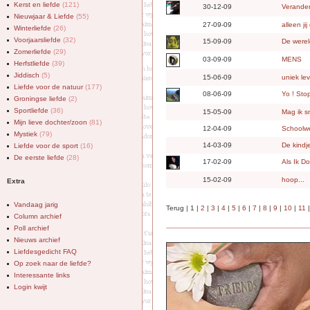
Kerst en liefde
(121)
30-12-09
Veranderi
Nieuwjaar & Liefde
(55)
27-09-09
alleen j
Winterliefde
(26)
Voorjaarsliefde
(32)
15-09-09
De were
Zomerliefde
(29)
03-09-09
MENS
Herfstliefde
(39)
Jiddisch
(5)
15-06-09
uniek le
Liefde voor de natuur
(177)
08-06-09
Yo ! Sto
Groningse liefde
(2)
Sportliefde
(36)
15-05-09
Mag ik s
Mijn lieve dochter/zoon
(81)
12-04-09
Schoolw
Mystiek
(79)
14-03-09
De kindj
Liefde voor de sport
(16)
De eerste liefde
(28)
17-02-09
Als Ik D
15-02-09
hoop...
Extra
Vandaag jarig
Terug | 1 |
2
|
3
|
4
|
5
|
6
|
7
|
8
|
9
|
10
|
11
Column archief
Poll archief
Nieuws archief
Liefdesgedicht FAQ
Op zoek naar de liefde?
Interessante links
Login kwijt