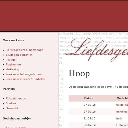
Maak uw keuze
Liefdesgedicht.nl homepage
Stuur een gedicht in
Inloggen
Registreren
Verkiezing
Hoop
Zoek naar liefdesgedichten
Zoek naar auteurs & profielen
De gedicht categorie Hoop bevat 743 gedich
Partners
Datum
Gedicht
Relatiebureaus
Boeken
27-02-16
tel de d
Overzicht
27-02-16
enkel ee
Gedicht-categori�n
11-08-15
huilen
25-07-14
Onbeke