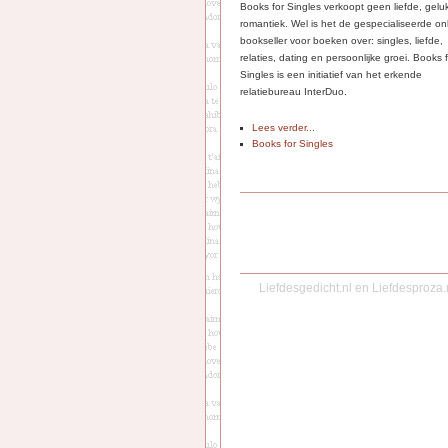
Books for Singles verkoopt geen liefde, gelu
romantiek. Wel is het de gespecialiseerde on
bookseller voor boeken over: singles, liefde,
relaties, dating en persoonlijke groei. Books 
Singles is een initiatief van het erkende
relatiebureau InterDuo.
Lees verder...
Books for Singles
Liefdesgedicht.nl
en
Liefdesproza.