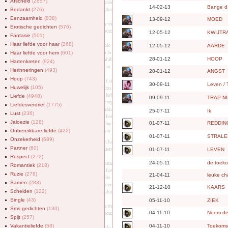
Afscheid
(2857)
14-02-13
Bange d
Bedankt
(276)
Eenzaamheid
(838)
13-09-12
MOED
Erotische gedichten
(576)
12-05-12
KWIJTR
Fantasie
(501)
Haar liefde voor haar
(268)
12-05-12
AARDE
Haar liefde voor hem
(601)
28-01-12
HOOP
Hartenkreten
(924)
Herinneringen
(493)
28-01-12
ANGST
Hoop
(743)
30-09-11
Leven / T
Huwelijk
(105)
Liefde
(4948)
09-09-11
TRAP NI
Liefdesverdriet
(1775)
25-07-11
Ik
Lust
(236)
Jaloezie
(128)
01-07-11
REDDIN
Onbereikbare liefde
(422)
01-07-11
STRALE
Onzekerheid
(689)
Partner
(60)
01-07-11
LEVEN
Respect
(272)
24-05-11
de toek
Romantiek
(218)
Ruzie
(278)
21-04-11
leuke ch
Samen
(283)
21-12-10
KAARS
Scheiden
(122)
Single
(43)
05-11-10
ZIEK
Sms gedichten
(130)
04-11-10
Neem de 
Spijt
(257)
Vakantieliefde
(58)
04-11-10
Toekoms