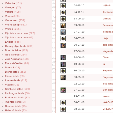
Valentijn
(151)
04-11-10
Vrijheid
Verlegen
(57)
Verliefd
(498)
04-11-10
Toekoms
Verlies
(328)
14-09-10
Vrijheid
Vertrouwen
(259)
Vriendschap
(831)
09-08-10
Zeemeer
Vrijheid
(225)
27-07-10
je bent 
Zijn liefde voor haar
(297)
Zijn liefde voor hem
(62)
06-07-10
Help
English
(555)
06-07-10
elke dag
Onmogelijke liefde
(499)
Dood & liefde
(665)
17-06-10
zingende
God is liefde
(284)
14-06-10
Diend
Zuid-Afrikaans
(138)
Français/Wallon
(96)
10-06-10
In
Deutsch
(23)
30-05-10
Superieu
Dierenliefde
(251)
Friese liefde
(89)
30-05-10
Dageraa
Internetliefde
(119)
02-02-10
love lan
Vlaams
(31)
Spirituele liefde
(149)
27-01-10
Een gekn
Limburgse liefde
(36)
23-01-10
mams
Brabantse liefde
(32)
Twentse liefde
(3)
08-01-10
VAAGHE
Drentse liefde
(15)
08-01-10
VREDE?
Haiku & liefde
(73)