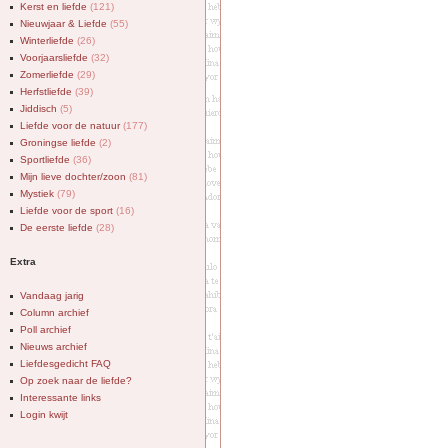
Kerst en liefde
(121)
Nieuwjaar & Liefde
(55)
Winterliefde
(26)
Voorjaarsliefde
(32)
Zomerliefde
(29)
Herfstliefde
(39)
Jiddisch
(5)
Liefde voor de natuur
(177)
Groningse liefde
(2)
Sportliefde
(36)
Mijn lieve dochter/zoon
(81)
Mystiek
(79)
Liefde voor de sport
(16)
De eerste liefde
(28)
Extra
Vandaag jarig
Column archief
Poll archief
Nieuws archief
Liefdesgedicht FAQ
Op zoek naar de liefde?
Interessante links
Login kwijt