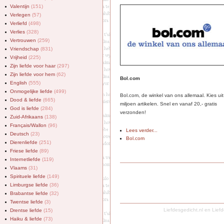
Valentijn
(151)
Verlegen
(57)
Verliefd
(498)
Verlies
(328)
Vertrouwen
(259)
Vriendschap
(831)
Vrijheid
(225)
Zijn liefde voor haar
(297)
Zijn liefde voor hem
(62)
Bol.com
English
(555)
Onmogelijke liefde
(499)
Bol.com, de winkel van ons allemaal. Kies ui
Dood & liefde
(665)
miljoen artikelen. Snel en vanaf 20,- gratis
God is liefde
(284)
verzonden!
Zuid-Afrikaans
(138)
Français/Wallon
(96)
Lees verder...
Deutsch
(23)
Bol.com
Dierenliefde
(251)
Friese liefde
(89)
Internetliefde
(119)
Vlaams
(31)
Spirituele liefde
(149)
Limburgse liefde
(36)
Brabantse liefde
(32)
Twentse liefde
(3)
Liefdesgedicht.nl
en
Liefd
Drentse liefde
(15)
Haiku & liefde
(73)