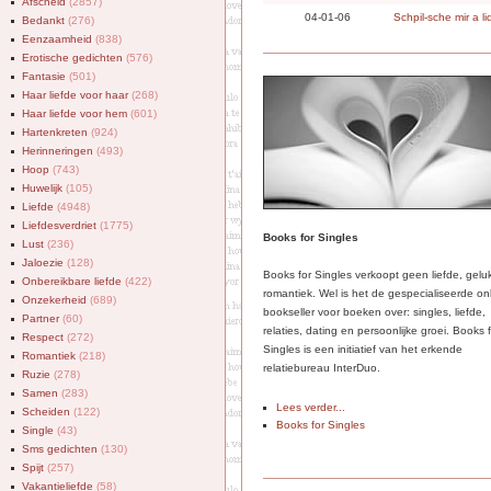
Afscheid
(2857)
04-01-06
Schpil-sche mir a li
Bedankt
(276)
Eenzaamheid
(838)
Erotische gedichten
(576)
Fantasie
(501)
Haar liefde voor haar
(268)
Haar liefde voor hem
(601)
Hartenkreten
(924)
Herinneringen
(493)
Hoop
(743)
Huwelijk
(105)
Liefde
(4948)
Liefdesverdriet
(1775)
Books for Singles
Lust
(236)
Jaloezie
(128)
Books for Singles verkoopt geen liefde, gelu
Onbereikbare liefde
(422)
romantiek. Wel is het de gespecialiseerde on
Onzekerheid
(689)
bookseller voor boeken over: singles, liefde,
Partner
(60)
relaties, dating en persoonlijke groei. Books 
Respect
(272)
Singles is een initiatief van het erkende
Romantiek
(218)
relatiebureau InterDuo.
Ruzie
(278)
Samen
(283)
Lees verder...
Scheiden
(122)
Books for Singles
Single
(43)
Sms gedichten
(130)
Spijt
(257)
Vakantieliefde
(58)