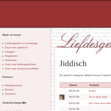
Maak uw keuze
Liefdesgedicht.nl homepage
Stuur een gedicht in
Inloggen
Registreren
Verkiezing
Jiddisch
Zoek naar liefdesgedichten
Zoek naar auteurs & profielen
De gedicht categorie Jiddisch bevat 5 gedich
Partners
Datum
Gedicht
Relatiebureaus
Boeken
06-05-09
ik ben
Overzicht
30-07-06
Ja nu lig je daar
Gedicht-categori�n
09-02-06
Een heel mooi tale
31-01-06
...