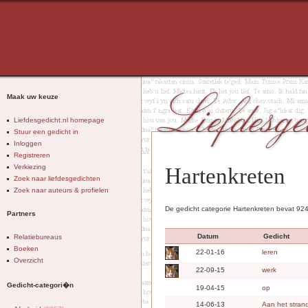
Maak uw keuze
Liefdesgedicht.nl homepage
Stuur een gedicht in
Inloggen
Registreren
Verkiezing
Hartenkreten
Zoek naar liefdesgedichten
Zoek naar auteurs & profielen
De gedicht categorie Hartenkreten bevat 924
Partners
Datum
Gedicht
Relatiebureaus
Boeken
22-01-16
leren
Overzicht
22-09-15
werk
Gedicht-categori�n
19-04-15
op
14-06-13
Aan het strand