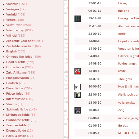
22-01-11
Lieve,
Valentijn
(151)
Verlegen
(57)
06-01-11
the one
Verliefd
(498)
19-11-10
Driving me Cra
Verlies
(328)
Vertrouwen
(259)
11-10-10
Alsof uit een 
Vriendschap
(831)
23-09-10
eerlijk
Vrijheid
(225)
Zijn liefde voor haar
(297)
14-09-10
Hopeloos verli
Zijn liefde voor hem
(62)
14-09-10
Vergeten is he
English
(555)
24-08-10
Silence is gold
Onmogelijke liefde
(499)
Dood & liefde
(665)
14-08-10
liefdes angst..
God is liefde
(284)
13-08-10
liefde
Zuid-Afrikaans
(138)
Français/Wallon
(96)
13-07-10
Thoughts
Deutsch
(23)
30-06-10
Hou jij mijn tas
Dierenliefde
(251)
Friese liefde
(89)
22-06-10
Als ik toch ee
Internetliefde
(119)
13-06-10
volle zwakte
Vlaams
(31)
Spirituele liefde
(149)
10-06-10
Zing
Limburgse liefde
(36)
06-06-10
moord in je o
Brabantse liefde
(32)
Twentse liefde
(3)
01-06-10
de dag
Drentse liefde
(15)
30-05-10
ME BEGRIJP
Haiku & liefde
(73)