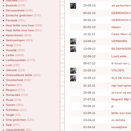
Afscheid
(2857)
Bedankt
(276)
25-05-13
als gedachten
Eenzaamheid
(838)
05-02-13
GEBROKEN 
Erotische gedichten
(576)
05-02-13
GEBROKEN 
Fantasie
(501)
Haar liefde voor haar
(268)
02-01-13
missen
Haar liefde voor hem
(601)
12-11-12
Carpe Diem, k
Hartenkreten
(924)
Herinneringen
(493)
13-09-12
VERWARM
Hoop
(743)
13-09-12
BEZWANGER
Huwelijk
(105)
Liefde
(4948)
02-09-12
Lust/Liefde
Liefdesverdriet
(1775)
09-07-12
Ik houd van j.. 
Lust
(236)
Jaloezie
(128)
12-05-12
VOLGEN
Onbereikbare liefde
(422)
12-05-12
ALS DE GOL
Onzekerheid
(689)
Partner
(60)
31-10-11
mijn hart spre
Respect
(272)
20-08-11
zij vond mij we
Romantiek
(218)
27-07-11
Negeer!! Mijn 
Ruzie
(278)
Samen
(283)
03-06-11
jij....
Scheiden
(122)
12-05-11
liefde een bre
Single
(43)
Sms gedichten
(130)
23-04-11
zo dichtbij
Spijt
(257)
01-04-11
eeuwigheid
Vakantieliefde
(58)