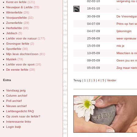
02-02-10
vergeving na 
Kerst en liefde
(121)
Nieuwjaar & Liefde
(55)
16-01-10
...
Winterliefde
(26)
30-09-09
De Vreemdgan
Voorjaarsliefde
(32)
Zomerliefde
(29)
04-07-09
Prins op het w
Herfstliefde
(39)
04-07-09
Ijskoningin
Jiddisch
(5)
Liefde voor de natuur
(177)
25-06-09
weer opnieuw
Groningse liefde
(2)
15-05-09
mis je
Sportliefde
(36)
13-05-09
Misschien is ni
Mijn lieve dochter/zoon
(81)
Mystiek
(79)
09-05-09
Geen jou en mi
Liefde voor de sport
(16)
05-05-09
Zeg maar niet
De eerste liefde
(28)
Extra
Terug | 1 |
2
|
3
|
4
|
5
|
Verder
Vandaag jarig
Column archief
Poll archief
Nieuws archief
Liefdesgedicht FAQ
Op zoek naar de liefde?
Interessante links
Login kwijt