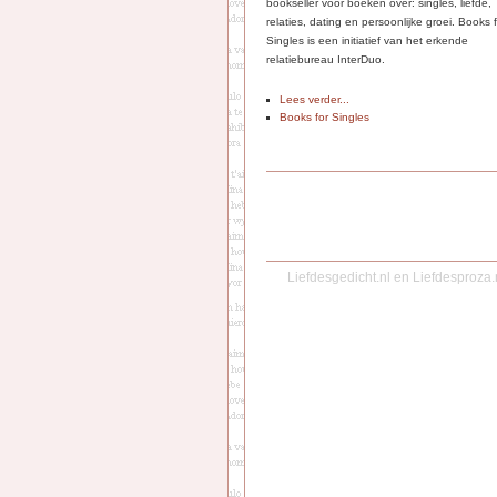
bookseller voor boeken over: singles, liefde,
relaties, dating en persoonlijke groei. Books 
Singles is een initiatief van het erkende
relatiebureau InterDuo.
Lees verder...
Books for Singles
Liefdesgedicht.nl
en
Liefdesproza.