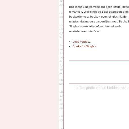
Books for Singles verkoopt geen liefde, gelu
romantiek. Wel is het de gespecialiseerde on
bookseller voor boeken over: singles, liefde,
relaties, dating en persoonlijke groei. Books 
Singles is een initiatief van het erkende
relatiebureau InterDuo.
Lees verder...
Books for Singles
Liefdesgedicht.nl
en
Liefdesproza.