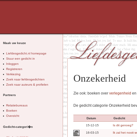
Maak uw keuze
Liefdesgedicht.nl homepage
Stuur een gedicht in
Inloggen
Registreren
Verkiezing
Onzekerheid
Zoek naar liefdesgedichten
Zoek naar auteurs & profielen
Zie ook: boeken over
verlegenheid
e
Partners
De gedicht categorie Onzekerheid bev
Relatiebureaus
Boeken
Overzicht
Datum
Gedicht
15-12-15
Is dit genoeg?
Gedicht-categori�n
16-03-15
Ik zal het nooit 