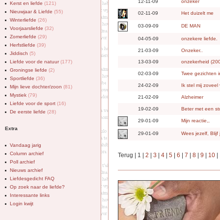
12-11-09
onzeker
Kerst en liefde
(121)
Nieuwjaar & Liefde
(55)
02-11-09
Het duizelt me
Winterliefde
(26)
03-09-09
DE MAN
Voorjaarsliefde
(32)
Zomerliefde
(29)
04-05-09
onzekere liefde.
Herfstliefde
(39)
21-03-09
Onzeker..
Jiddisch
(5)
Liefde voor de natuur
(177)
13-03-09
onzekerheid (20
Groningse liefde
(2)
02-03-09
Twee gezichten i
Sportliefde
(36)
24-02-09
Ik stel mij zovee
Mijn lieve dochter/zoon
(81)
Mystiek
(79)
21-02-09
Alzheimer
Liefde voor de sport
(16)
19-02-09
Beter met een stu
De eerste liefde
(28)
29-01-09
Mijn reactie,,
Extra
29-01-09
Wees jezelf, Blijf 
Vandaag jarig
Column archief
Terug | 1 |
2
|
3
|
4
|
5
|
6
|
7
|
8
|
9
|
10
|
Poll archief
Nieuws archief
Liefdesgedicht FAQ
Op zoek naar de liefde?
Interessante links
Login kwijt