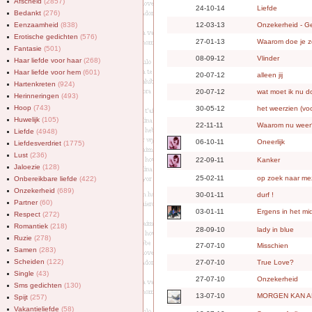
Afscheid
(2857)
24-10-14
Liefde
Bedankt
(276)
Eenzaamheid
(838)
12-03-13
Onzekerheid - Ge
Erotische gedichten
(576)
27-01-13
Waarom doe je 
Fantasie
(501)
08-09-12
Vlinder
Haar liefde voor haar
(268)
Haar liefde voor hem
(601)
20-07-12
alleen jij
Hartenkreten
(924)
20-07-12
wat moet ik nu 
Herinneringen
(493)
Hoop
(743)
30-05-12
het weerzien (voo
Huwelijk
(105)
22-11-11
Waarom nu weer
Liefde
(4948)
06-10-11
Oneerlijk
Liefdesverdriet
(1775)
Lust
(236)
22-09-11
Kanker
Jaloezie
(128)
25-02-11
op zoek naar me
Onbereikbare liefde
(422)
Onzekerheid
(689)
30-01-11
durf !
Partner
(60)
03-01-11
Ergens in het m
Respect
(272)
Romantiek
(218)
28-09-10
lady in blue
Ruzie
(278)
27-07-10
Misschien
Samen
(283)
Scheiden
(122)
27-07-10
True Love?
Single
(43)
27-07-10
Onzekerheid
Sms gedichten
(130)
13-07-10
MORGEN KAN A
Spijt
(257)
Vakantieliefde
(58)