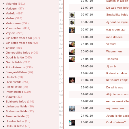
12-07-10
Samen of alleen
Valentijn
(151)
12-07-10
De weg van liefd
Verlegen
(57)
Verliefd
(498)
06-07-10
Smakelijke liefde
Verlies
(328)
06-07-10
Jij bent de mijne
Vertrouwen
(259)
Vriendschap
(831)
05-07-10
wat is een jaar
Vrijheid
(225)
01-06-10
rode draden
Zijn liefde voor haar
(297)
Zijn liefde voor hem
(62)
26-05-10
Verdriet
English
(555)
26-05-10
Wegrennen
Onmogelijke liefde
(499)
Dood & liefde
(665)
26-05-10
Troosten
God is liefde
(284)
07-05-10
Jij en ik
Zuid-Afrikaans
(138)
Français/Wallon
(96)
24-04-10
Ik draai en duw
Deutsch
(23)
03-04-10
het is niet eerlijk
Dierenliefde
(251)
Friese liefde
(89)
29-03-10
De wil is weg
Internetliefde
(119)
02-02-10
Altijd iemand and
Vlaams
(31)
01-02-10
een moment alle
Spirituele liefde
(149)
Limburgse liefde
(36)
31-01-10
mijn woorden
Brabantse liefde
(32)
24-01-10
Jeugd is de basi
Twentse liefde
(3)
Drentse liefde
(15)
23-01-10
Oud of nieuw?
Haiku & liefde
(73)