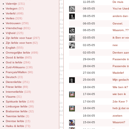
11-05-05
De muis
Valentijn
(151)
Verlegen
(57)
08-05-05
You've Use
Verliefd
(498)
08-05-05
anders dan 
Verlies
(328)
Vertrouwen
(259)
06-05-05
Gevoel.
Vriendschap
(831)
06-05-05
Waarom..??
Vrijheid
(225)
03-05-05
ik Ben er vo
Zijn liefde voor haar
(297)
Zijn liefde voor hem
(62)
02-05-05
nee
English
(555)
Onmogelijke liefde
(499)
02-05-05
Denken aan.
Dood & liefde
(665)
29-04-05
Passende t
God is liefde
(284)
28-04-05
Passende t
Zuid-Afrikaans
(138)
Français/Wallon
(96)
27-04-05
Madelief
Deutsch
(23)
25-04-05
Mijn gedach
Dierenliefde
(251)
Friese liefde
(89)
18-04-05
Wie ben ik?
Internetliefde
(119)
17-04-05
wie ben ik
Vlaams
(31)
Spirituele liefde
(149)
17-04-05
2de Keer ?
Limburgse liefde
(36)
16-04-05
heb jij dat o
Brabantse liefde
(32)
16-04-05
zoeken
Twentse liefde
(3)
Drentse liefde
(15)
15-04-05
Waarom?
Haiku & liefde
(73)