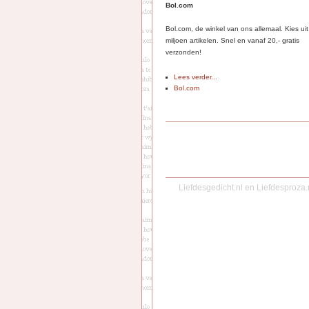
Bol.com
Bol.com, de winkel van ons allemaal. Kies ui
miljoen artikelen. Snel en vanaf 20,- gratis
verzonden!
Lees verder...
Bol.com
Liefdesgedicht.nl
en
Liefdesproza.