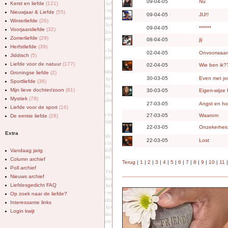
09-04-05
Nu
Kerst en liefde
(121)
Nieuwjaar & Liefde
(55)
09-04-05
JIJ!!
Winterliefde
(26)
09-04-05
******
Voorjaarsliefde
(32)
Zomerliefde
(29)
08-04-05
jij
Herfstliefde
(39)
02-04-05
Onvoorwaarde
Jiddisch
(5)
Liefde voor de natuur
(177)
02-04-05
Wie ben ik?
Groningse liefde
(2)
30-03-05
Even met jo
Sportliefde
(36)
Mijn lieve dochter/zoon
(81)
30-03-05
Eigen-wijze 
Mystiek
(79)
27-03-05
Angst en h
Liefde voor de sport
(16)
27-03-05
Waarom
De eerste liefde
(28)
22-03-05
Onzekerhei
Extra
22-03-05
Lost
Vandaag jarig
Column archief
Terug
|
1
|
2
|
3
|
4
|
5
|
6
|
7
|
8
|
9
|
10
|
11
|
Poll archief
Nieuws archief
Liefdesgedicht FAQ
Op zoek naar de liefde?
Interessante links
Login kwijt