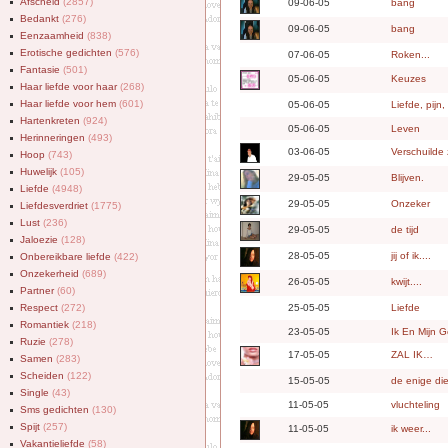
Afscheid
(2857)
09-06-05
bang
Bedankt
(276)
09-06-05
bang
Eenzaamheid
(838)
Erotische gedichten
(576)
07-06-05
Roken...
Fantasie
(501)
05-06-05
Keuzes
Haar liefde voor haar
(268)
Haar liefde voor hem
(601)
05-06-05
Liefde, pijn
Hartenkreten
(924)
05-06-05
Leven
Herinneringen
(493)
03-06-05
Verschuilde 
Hoop
(743)
Huwelijk
(105)
29-05-05
Blijven.
Liefde
(4948)
29-05-05
Onzeker
Liefdesverdriet
(1775)
Lust
(236)
29-05-05
de tijd
Jaloezie
(128)
28-05-05
jij of ik....
Onbereikbare liefde
(422)
Onzekerheid
(689)
26-05-05
kwijt....
Partner
(60)
Respect
(272)
25-05-05
Liefde
Romantiek
(218)
23-05-05
Ik En Mijn 
Ruzie
(278)
17-05-05
ZAL IK…
Samen
(283)
Scheiden
(122)
15-05-05
de enige die
Single
(43)
11-05-05
vluchteling
Sms gedichten
(130)
Spijt
(257)
11-05-05
ik weer...
Vakantieliefde
(58)