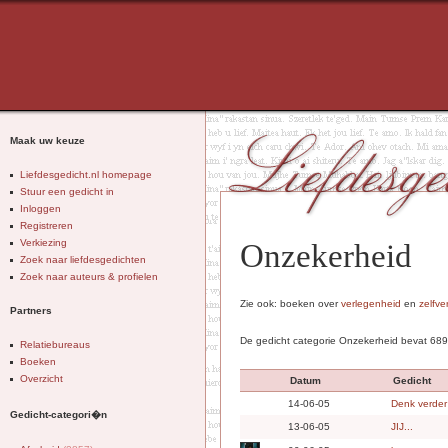
Maak uw keuze
Liefdesgedicht.nl homepage
Stuur een gedicht in
Inloggen
Registreren
Verkiezing
Onzekerheid
Zoek naar liefdesgedichten
Zoek naar auteurs & profielen
Zie ook: boeken over
verlegenheid
en
zelfve
Partners
De gedicht categorie Onzekerheid bevat 689
Relatiebureaus
Boeken
Overzicht
Datum
Gedicht
14-06-05
Denk verder
Gedicht-categori�n
13-06-05
JIJ...