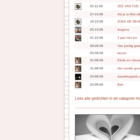
02-11-08
ZEE VAN TIJD
27-10-08
Als je er flink w
18-10-08
ZOEK DE DEU
05-10-08
leugens
01-10-08
2 jaar met jou
09-09-08
Van prettig ge
05-09-08
keuze
31-08-08
Einde en nieuw
31-08-08
Het voelde go
24-08-08
dauwdruppels 
20-08-08
Bah
Lees alle gedichten in de categorie H