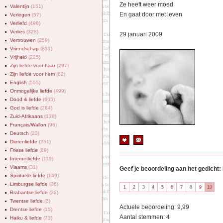
Ze heeft weer moed
Valentijn
(151)
En gaat door met leven
Verlegen
(57)
Verliefd
(498)
Verlies
(328)
29 januari 2009
Vertrouwen
(259)
Vriendschap
(831)
Vrijheid
(225)
Zijn liefde voor haar
(297)
Zijn liefde voor hem
(62)
English
(555)
Onmogelijke liefde
(499)
Dood & liefde
(665)
God is liefde
(284)
Zuid-Afrikaans
(138)
Français/Wallon
(96)
Deutsch
(23)
Dierenliefde
(251)
Friese liefde
(89)
Internetliefde
(119)
Vlaams
(31)
Geef je beoordeling aan het gedicht:
Spirituele liefde
(149)
Limburgse liefde
(36)
Brabantse liefde
(32)
Twentse liefde
(3)
Actuele beoordeling: 9,99
Drentse liefde
(15)
Aantal stemmen: 4
Haiku & liefde
(73)