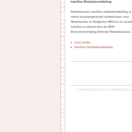
InterDuo Relatiebemiddeling
Relatiebureau InterDuo relatiebemiddeling is
meest toonaangevende relatiebureau voor
Nederlandse en Belgische HBO’ers en acade
InterDuo is erkend door de BER:
Branchevereniging Erkende Relatiebureaus.
Lees verder...
InterDuo Relatiebemiddeling
Liefdesgedicht.nl
en
Liefdesproza.