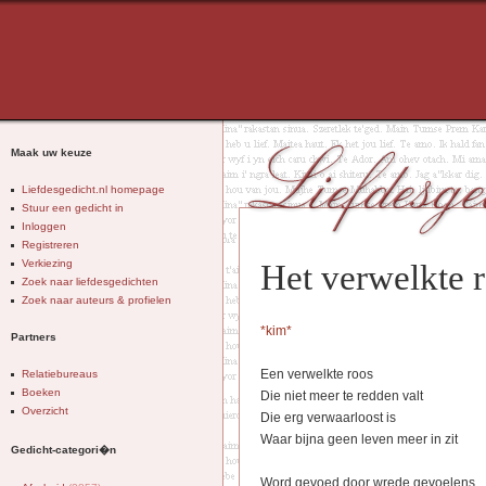
Maak uw keuze
Liefdesgedicht.nl homepage
Stuur een gedicht in
Inloggen
Registreren
Verkiezing
Het verwelkte r
Zoek naar liefdesgedichten
Zoek naar auteurs & profielen
*kim*
Partners
Een verwelkte roos
Relatiebureaus
Boeken
Die niet meer te redden valt
Overzicht
Die erg verwaarloost is
Waar bijna geen leven meer in zit
Gedicht-categori�n
Word gevoed door wrede gevoelens