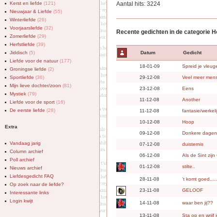
Kerst en liefde
(121)
Aantal hits: 3224
Nieuwjaar & Liefde
(55)
Winterliefde
(26)
Voorjaarsliefde
(32)
Recente gedichten in de categorie 
Zomerliefde
(29)
Herfstliefde
(39)
Jiddisch
(5)
Datum
Gedicht
Liefde voor de natuur
(177)
18-01-09
Spreid je vleuge
Groningse liefde
(2)
Sportliefde
(36)
29-12-08
Veel meer mens
Mijn lieve dochter/zoon
(81)
23-12-08
Eens
Mystiek
(79)
11-12-08
Another
Liefde voor de sport
(16)
De eerste liefde
(28)
11-12-08
fantasie/werkeli
10-12-08
Hoop
Extra
09-12-08
Donkere dagen
Vandaag jarig
07-12-08
duisternis
Column archief
06-12-08
Als de Sint zijn
Poll archief
01-12-08
stilte..
Nieuws archief
Liefdesgedicht FAQ
28-11-08
't komt goed......
Op zoek naar de liefde?
23-11-08
GELOOF
Interessante links
Login kwijt
14-11-08
waar ben jij??
13-11-08
Sta op en wrijf 