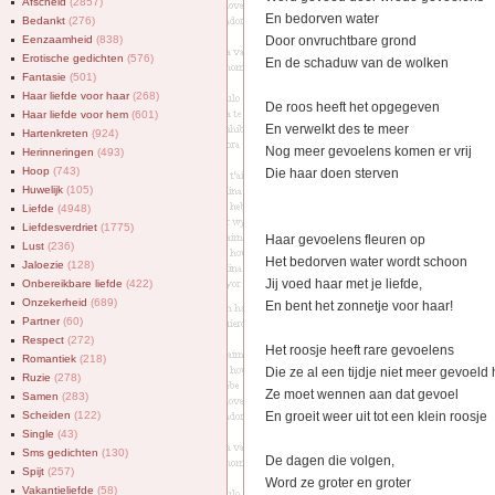
Afscheid
(2857)
En bedorven water
Bedankt
(276)
Eenzaamheid
(838)
Door onvruchtbare grond
Erotische gedichten
(576)
En de schaduw van de wolken
Fantasie
(501)
Haar liefde voor haar
(268)
De roos heeft het opgegeven
Haar liefde voor hem
(601)
En verwelkt des te meer
Hartenkreten
(924)
Nog meer gevoelens komen er vrij
Herinneringen
(493)
Hoop
(743)
Die haar doen sterven
Huwelijk
(105)
Liefde
(4948)
Liefdesverdriet
(1775)
Haar gevoelens fleuren op
Lust
(236)
Het bedorven water wordt schoon
Jaloezie
(128)
Jij voed haar met je liefde,
Onbereikbare liefde
(422)
Onzekerheid
(689)
En bent het zonnetje voor haar!
Partner
(60)
Respect
(272)
Het roosje heeft rare gevoelens
Romantiek
(218)
Die ze al een tijdje niet meer gevoeld 
Ruzie
(278)
Ze moet wennen aan dat gevoel
Samen
(283)
Scheiden
(122)
En groeit weer uit tot een klein roosje
Single
(43)
Sms gedichten
(130)
De dagen die volgen,
Spijt
(257)
Word ze groter en groter
Vakantieliefde
(58)