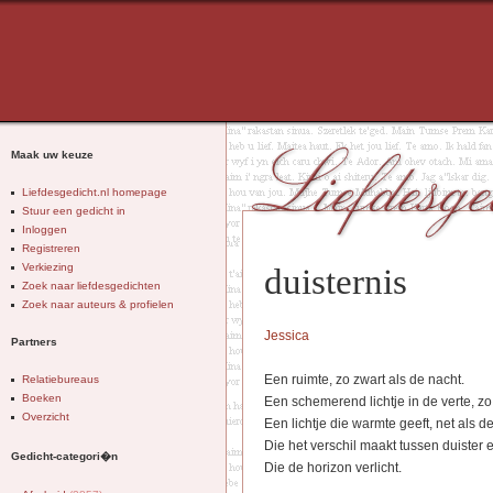
Maak uw keuze
Liefdesgedicht.nl homepage
Stuur een gedicht in
Inloggen
Registreren
Verkiezing
duisternis
Zoek naar liefdesgedichten
Zoek naar auteurs & profielen
Jessica
Partners
Een ruimte, zo zwart als de nacht.
Relatiebureaus
Boeken
Een schemerend lichtje in de verte, zo
Overzicht
Een lichtje die warmte geeft, net als de
Die het verschil maakt tussen duister en
Gedicht-categori�n
Die de horizon verlicht.