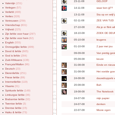
23-11-08
GELOOF
Valentijn
(151)
Verlegen
(57)
14-11-08
waar ben jij??
Verliefd
(498)
13-11-08
Sta op en wrijf 
Verlies
(328)
02-11-08
ZEE VAN TIJD
Vertrouwen
(259)
Vriendschap
(831)
27-10-08
Als je er flink w
Vrijheid
(225)
18-10-08
ZOEK DE DEU
Zijn liefde voor haar
(297)
Zijn liefde voor hem
(62)
05-10-08
leugens
English
(555)
01-10-08
2 jaar met jou
Onmogelijke liefde
(499)
Dood & liefde
(665)
09-09-08
Van prettig ge
God is liefde
(284)
05-09-08
keuze
Zuid-Afrikaans
(138)
Français/Wallon
(96)
31-08-08
Einde en nieuw
Deutsch
(23)
31-08-08
Het voelde go
Dierenliefde
(251)
Friese liefde
(89)
24-08-08
dauwdruppels 
Internetliefde
(119)
20-08-08
Bah
Vlaams
(31)
Spirituele liefde
(149)
19-08-08
The Notebook
Limburgse liefde
(36)
24-07-08
mijn papier
Brabantse liefde
(32)
Twentse liefde
(3)
24-07-08
denken
Drentse liefde
(15)
22-07-08
Mooie ogen
Haiku & liefde
(73)