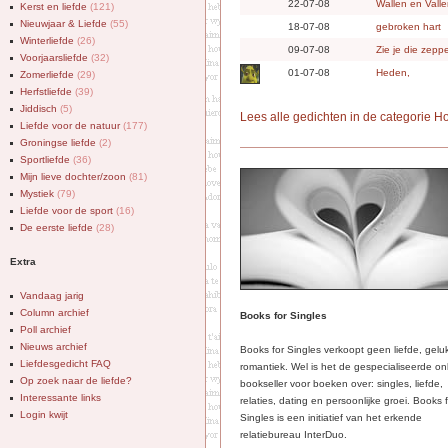
22-07-08
Wallen en Vall
Kerst en liefde
(121)
Nieuwjaar & Liefde
(55)
18-07-08
gebroken hart
Winterliefde
(26)
09-07-08
Zie je die zeppe
Voorjaarsliefde
(32)
01-07-08
Heden,
Zomerliefde
(29)
Herfstliefde
(39)
Jiddisch
(5)
Lees alle gedichten in de categorie H
Liefde voor de natuur
(177)
Groningse liefde
(2)
Sportliefde
(36)
Mijn lieve dochter/zoon
(81)
Mystiek
(79)
Liefde voor de sport
(16)
De eerste liefde
(28)
Extra
Vandaag jarig
Column archief
Books for Singles
Poll archief
Nieuws archief
Books for Singles verkoopt geen liefde, gelu
Liefdesgedicht FAQ
romantiek. Wel is het de gespecialiseerde on
Op zoek naar de liefde?
bookseller voor boeken over: singles, liefde,
Interessante links
relaties, dating en persoonlijke groei. Books 
Login kwijt
Singles is een initiatief van het erkende
relatiebureau InterDuo.