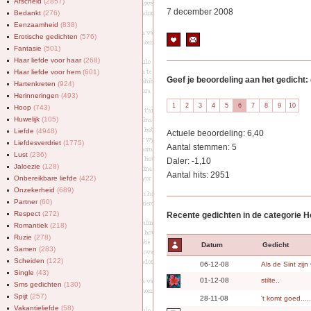
Afscheid
(2857)
7 december 2008
Bedankt
(276)
Eenzaamheid
(838)
Erotische gedichten
(576)
Fantasie
(501)
Haar liefde voor haar
(268)
Haar liefde voor hem
(601)
Geef je beoordeling aan het gedicht: 
Hartenkreten
(924)
Herinneringen
(493)
Hoop
(743)
Huwelijk
(105)
Liefde
(4948)
Actuele beoordeling: 6,40
Liefdesverdriet
(1775)
Aantal stemmen: 5
Lust
(236)
Daler: -1,10
Jaloezie
(128)
Aantal hits: 2951
Onbereikbare liefde
(422)
Onzekerheid
(689)
Partner
(60)
Respect
(272)
Recente gedichten in de categorie 
Romantiek
(218)
Ruzie
(278)
Datum
Gedicht
Samen
(283)
Scheiden
(122)
06-12-08
Als de Sint zijn
Single
(43)
01-12-08
stilte..
Sms gedichten
(130)
Spijt
(257)
28-11-08
't komt goed......
Vakantieliefde
(58)