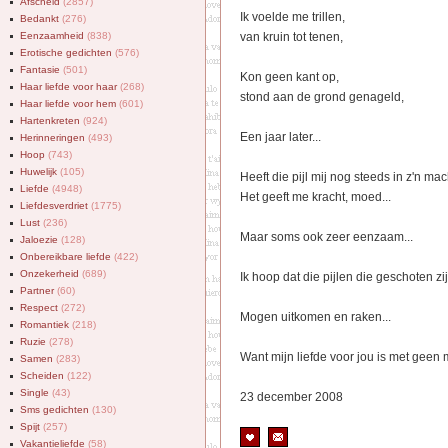
Afscheid
(2857)
Ik voelde me trillen,
Bedankt
(276)
Eenzaamheid
(838)
van kruin tot tenen,
Erotische gedichten
(576)
Fantasie
(501)
Kon geen kant op,
Haar liefde voor haar
(268)
stond aan de grond genageld,
Haar liefde voor hem
(601)
Hartenkreten
(924)
Een jaar later...
Herinneringen
(493)
Hoop
(743)
Huwelijk
(105)
Heeft die pijl mij nog steeds in z'n mac
Liefde
(4948)
Het geeft me kracht, moed...
Liefdesverdriet
(1775)
Lust
(236)
Maar soms ook zeer eenzaam...
Jaloezie
(128)
Onbereikbare liefde
(422)
Onzekerheid
(689)
Ik hoop dat die pijlen die geschoten zij
Partner
(60)
Respect
(272)
Mogen uitkomen en raken...
Romantiek
(218)
Ruzie
(278)
Want mijn liefde voor jou is met geen 
Samen
(283)
Scheiden
(122)
Single
(43)
23 december 2008
Sms gedichten
(130)
Spijt
(257)
Vakantieliefde
(58)