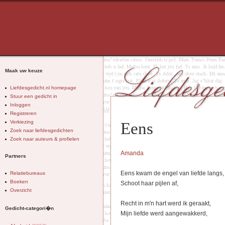
Maak uw keuze
Liefdesgedicht.nl homepage
Stuur een gedicht in
Inloggen
Registreren
Verkiezing
Eens
Zoek naar liefdesgedichten
Zoek naar auteurs & profielen
Amanda
Partners
Eens kwam de engel van liefde langs,
Relatiebureaus
Boeken
Schoot haar pijlen af,
Overzicht
Recht in m'n hart werd ik geraakt,
Gedicht-categori�n
Mijn liefde werd aangewakkerd,