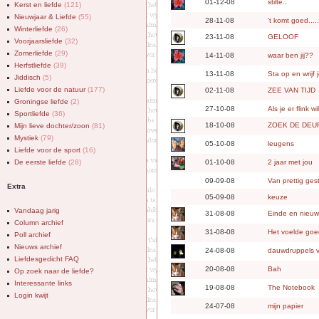
01-12-08
stilte..
Kerst en liefde
(121)
Nieuwjaar & Liefde
(55)
28-11-08
't komt goed......
Winterliefde
(26)
23-11-08
GELOOF
Voorjaarsliefde
(32)
Zomerliefde
(29)
14-11-08
waar ben jij??
Herfstliefde
(39)
13-11-08
Sta op en wrijf 
Jiddisch
(5)
Liefde voor de natuur
(177)
02-11-08
ZEE VAN TIJD
Groningse liefde
(2)
27-10-08
Als je er flink w
Sportliefde
(36)
18-10-08
ZOEK DE DEU
Mijn lieve dochter/zoon
(81)
Mystiek
(79)
05-10-08
leugens
Liefde voor de sport
(16)
De eerste liefde
(28)
01-10-08
2 jaar met jou
09-09-08
Van prettig ge
Extra
05-09-08
keuze
Vandaag jarig
31-08-08
Einde en nieuw
Column archief
31-08-08
Het voelde go
Poll archief
Nieuws archief
24-08-08
dauwdruppels 
Liefdesgedicht FAQ
20-08-08
Bah
Op zoek naar de liefde?
Interessante links
19-08-08
The Notebook
Login kwijt
24-07-08
mijn papier