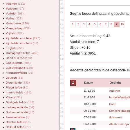
Valentijn
(151)
Verlegen
(57)
Geef je beoordeling aan het gedicht:
Verliefd
(498)
Verlies
(328)
Vertrouwen
(259)
Vriendschap
(831)
Vrijheid
(225)
Actuele beoordeling: 9,43
Zijn liefde voor haar
(297)
Aantal stemmen: 7
Zijn liefde voor hem
(62)
Stijger: +0,10
English
(555)
Onmogelijke liefde
(499)
Aantal hits: 3951
Dood & liefde
(665)
God is liefde
(284)
Zuid-Afrikaans
(138)
Recente gedichten in de categorie 
Français/Wallon
(96)
Deutsch
(23)
Dierenliefde
(251)
Datum
Gedicht
Friese liefde
(89)
11-12-08
Another
Internetliefde
(119)
Vlaams
(31)
11-12-08
fantasie/werkeli
Spirituele liefde
(149)
10-12-08
Hoop
Limburgse liefde
(36)
09-12-08
Donkere dagen
Brabantse liefde
(32)
Twentse liefde
(3)
07-12-08
duisternis
Drentse liefde
(15)
06-12-08
Als de Sint zijn
Haiku & liefde
(73)