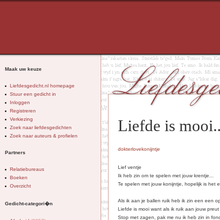
Maak uw keuze
Liefdesgedicht.nl homepage
Stuur een gedicht in
Inloggen
Registreren
Verkiezing
Liefde is mooi..
Zoek naar liefdesgedichten
Zoek naar auteurs & profielen
dokterlovekonijntje
Partners
Lief ventje
Relatiebureaus
Ik heb zin om te spelen met jouw krentje...
Boeken
Te spelen met jouw konijntje, hopelijk is het ee
Overzicht
Als ik aan je ballen ruik heb ik zin een een o
Gedicht-categori�n
Liefde is mooi want als ik ruik aan jouw preut
Stop met zagen, pak me nu ik heb zin in fon