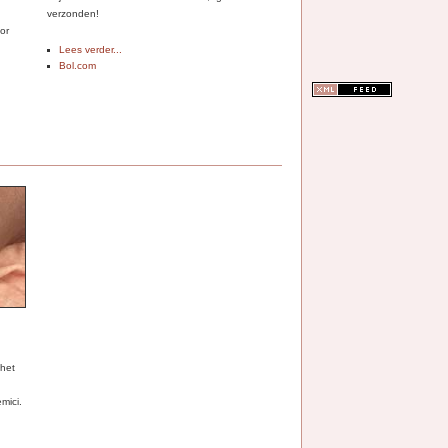
verzonden!
for
Lees verder...
Bol.com
 het
mici.