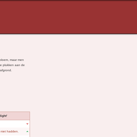
e bloem, maar men
e plukken aan de
 afgrond.
ight'
 niet hadden.