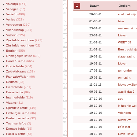
Valentijn
(151)
Datum
Gedicht
Verlegen
(57)
Verliefd
(498)
29-05-11
voel met mij
Verlies
(328)
01-04-11
hitte
Vertrouwen
(259)
23-01-11
met een zinne
Vriendschap
(831)
Vrijheid
(225)
23-01-11
Lieve,
Zijn liefde voor haar
(297)
21-01-11
WEET JE,
Zijn liefde voor hem
(62)
21-01-11
Een gedichtj
English
(555)
Onmogelijke liefde
(499)
19-01-11
slaap zacht,
Dood & liefde
(665)
19-01-11
Lieve,
God is liefde
(284)
17-01-11
ten onder,
Zuid-Afrikaans
(138)
Français/Wallon
(96)
15-01-11
onmacht,
Deutsch
(23)
11-01-11
Mevrouw Ziel
Dierenliefde
(251)
06-01-11
was jij dat ?
Friese liefde
(89)
Internetliefde
(119)
27-12-10
zou
Vlaams
(31)
26-12-10
ik hoor je wel
Spirituele liefde
(149)
19-12-10
Vrienden
Limburgse liefde
(36)
Brabantse liefde
(32)
18-12-10
Mevrouw
Twentse liefde
(3)
18-12-10
zo`n last
Drentse liefde
(15)
Haiku & liefde
(73)
18-12-10
Lieve, lieve