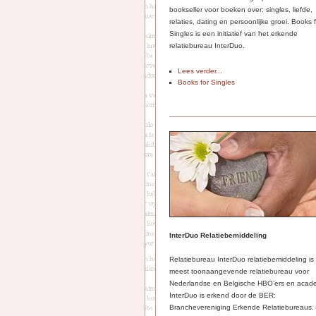
bookseller voor boeken over: singles, liefde,
relaties, dating en persoonlijke groei. Books 
Singles is een initiatief van het erkende
relatiebureau InterDuo.
Lees verder...
Books for Singles
InterDuo Relatiebemiddeling
Relatiebureau InterDuo relatiebemiddeling is
meest toonaangevende relatiebureau voor
Nederlandse en Belgische HBO’ers en acade
InterDuo is erkend door de BER:
Branchevereniging Erkende Relatiebureaus.