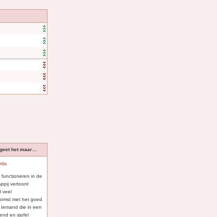
rgeet het maar…
rda
 functioneren in de
ppij vertoont
d veel
omst met het goed
. Iemand die in een
lend en sjofel