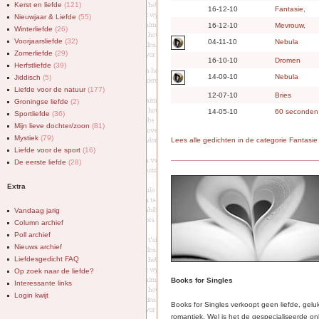
Kerst en liefde
(121)
16-12-10
Fantasie,
Nieuwjaar & Liefde
(55)
16-12-10
Mevrouw,
Winterliefde
(26)
Voorjaarsliefde
(32)
04-11-10
Nebula
Zomerliefde
(29)
16-10-10
Dromen
Herfstliefde
(39)
14-09-10
Nebula
Jiddisch
(5)
Liefde voor de natuur
(177)
12-07-10
Bries
Groningse liefde
(2)
14-05-10
60 seconden
Sportliefde
(36)
Mijn lieve dochter/zoon
(81)
Mystiek
(79)
Lees alle gedichten in de categorie Fantasie
Liefde voor de sport
(16)
De eerste liefde
(28)
Extra
Vandaag jarig
Column archief
Poll archief
Nieuws archief
Liefdesgedicht FAQ
Op zoek naar de liefde?
Books for Singles
Interessante links
Login kwijt
Books for Singles verkoopt geen liefde, gelu
romantiek. Wel is het de gespecialiseerde on