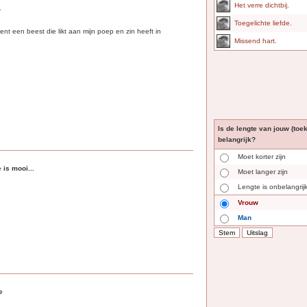
Het verre dichtbij.
.
Toegelichte liefde.
nt een beest die likt aan mijn poep en zin heeft in
Missend hart.
Is de lengte van jouw (toe
belangrijk?
Moet korter zijn
 is mooi...
Moet langer zijn
Lengte is onbelangrij
Vrouw
Man
e