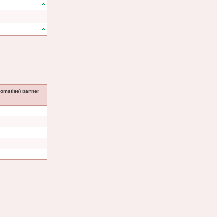
komstige) partner
k