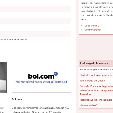
uitziet, zal nooit carrière
Iemand die single is en er
sjofel uitziet, zal nooit de
Een voorbeeld uit het bedri
aan...
Lees verder...
Columnarchief
 noemt men een minuut
Liefdesgedicht nieuws
Hypnotherapie voor Gooi &
Gratis E-book over partner
Wie is Fons de Vries?
Fons de Vries voor hypnothe
relatietherapie en integrati
Amersfoort
Bol.com
Integratieve psychotherapie 
Nieuws archief
k of
Bol.com, de winkel van ons allemaal. Kies uit >10
line
miljoen artikelen. Snel en vanaf 20,- gratis