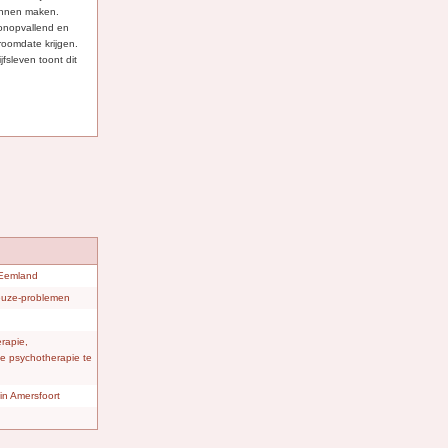
 kunnen maken.
 onopvallend en
 droomdate krijgen.
jfsleven toont dit
 Eemland
keuze-problemen
rapie,
eve psychotherapie te
in Amersfoort