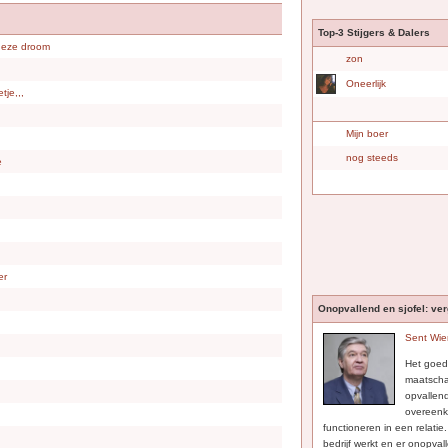
Top-3 Stijgers & Dalers
 deze droom
zon
Oneerlijk
tje,,,
Mijn boer
nog steeds
e
er
Onopvallend en sjofel: ve
Sent Wie
Het goed
maatscha
opvallen
overeenk
functioneren in een relatie
bedrijf werkt en er onopval