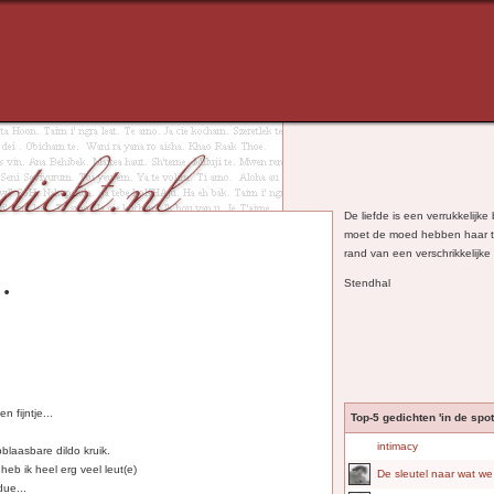
De liefde is een verrukkelijk
moet de moed hebben haar t
rand van een verschrikkelijke
.
Stendhal
n fijntje...
Top-5 gedichten 'in de spotl
intimacy
pblaasbare dildo kruik.
 heb ik heel erg veel leut(e)
De sleutel naar wat we
due...