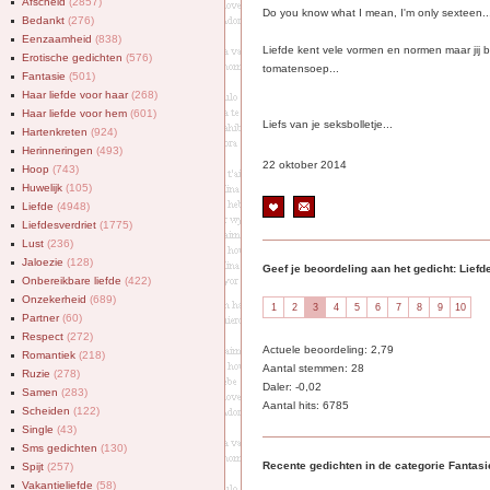
Afscheid
(2857)
Do you know what I mean, I'm only sexteen..
Bedankt
(276)
Eenzaamheid
(838)
Liefde kent vele vormen en normen maar jij be
Erotische gedichten
(576)
tomatensoep...
Fantasie
(501)
Haar liefde voor haar
(268)
Haar liefde voor hem
(601)
Liefs van je seksbolletje...
Hartenkreten
(924)
Herinneringen
(493)
22 oktober 2014
Hoop
(743)
Huwelijk
(105)
Liefde
(4948)
Liefdesverdriet
(1775)
Lust
(236)
Jaloezie
(128)
Geef je beoordeling aan het gedicht: Liefde
Onbereikbare liefde
(422)
Onzekerheid
(689)
Partner
(60)
Respect
(272)
Actuele beoordeling: 2,79
Romantiek
(218)
Aantal stemmen: 28
Ruzie
(278)
Daler: -0,02
Samen
(283)
Aantal hits: 6785
Scheiden
(122)
Single
(43)
Sms gedichten
(130)
Recente gedichten in de categorie Fantasi
Spijt
(257)
Vakantieliefde
(58)