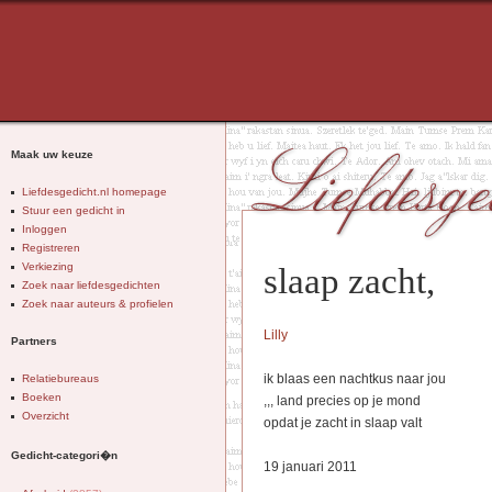
Maak uw keuze
Liefdesgedicht.nl homepage
Stuur een gedicht in
Inloggen
Registreren
Verkiezing
slaap zacht,
Zoek naar liefdesgedichten
Zoek naar auteurs & profielen
Lilly
Partners
ik blaas een nachtkus naar jou
Relatiebureaus
Boeken
,,, land precies op je mond
Overzicht
opdat je zacht in slaap valt
Gedicht-categori�n
19 januari 2011