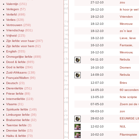
27-12-10
zou
Valentijn
(151)
Verlegen
(57)
26-12-10
ik hoor je wel
Verliefd
(498)
19-12-10
Vrienden
Verlies
(328)
18-12-10
Mevrouw
Vertrouwen
(259)
Vriendschap
(831)
18-12-10
zo`n last
Vrijheid
(225)
18-12-10
Lieve, lieve
Zijn liefde voor haar
(297)
16-12-10
Fantasie,
Zijn liefde voor hem
(62)
English
(555)
16-12-10
Mevrouw,
Onmogelijke liefde
(499)
04-11-10
Nebula
Dood & liefde
(665)
God is liefde
(284)
16-10-10
Dromen
Zuid-Afrikaans
(138)
14-09-10
Nebula
Français/Wallon
(96)
12-07-10
Bries
Deutsch
(23)
Dierenliefde
(251)
14-05-10
60 seconden
Friese liefde
(89)
13-05-10
fictie scriptie
Internetliefde
(119)
Vlaams
(31)
07-05-10
Zoem zei de v
Spirituele liefde
(149)
06-03-10
zon
Limburgse liefde
(36)
28-02-10
EEUWIGE L
Brabantse liefde
(32)
Twentse liefde
(3)
12-02-10
NUL
Drentse liefde
(15)
10-02-10
Filantropiste
Haiku & liefde
(73)