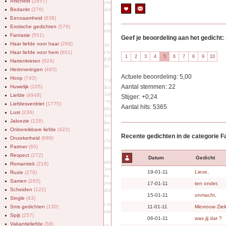
Afscheid
(2857)
Bedankt
(276)
Eenzaamheid
(838)
Erotische gedichten
(576)
Fantasie
(501)
Geef je beoordeling aan het gedicht: 
Haar liefde voor haar
(268)
Haar liefde voor hem
(601)
Hartenkreten
(924)
Herinneringen
(493)
Actuele beoordeling: 5,00
Hoop
(743)
Aantal stemmen: 22
Huwelijk
(105)
Liefde
(4948)
Stijger: +0,24
Liefdesverdriet
(1775)
Aantal hits: 5365
Lust
(236)
Jaloezie
(128)
Onbereikbare liefde
(422)
Recente gedichten in de categorie F
Onzekerheid
(689)
Partner
(60)
Respect
(272)
Datum
Gedicht
Romantiek
(218)
19-01-11
Lieve,
Ruzie
(278)
Samen
(283)
17-01-11
ten onder,
Scheiden
(122)
15-01-11
onmacht,
Single
(43)
Sms gedichten
(130)
11-01-11
Mevrouw Ziel
Spijt
(257)
06-01-11
was jij dat ?
Vakantieliefde
(58)