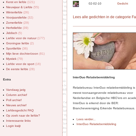
Kerst en liefde
(121)
02-02-10
Gedicht
Nieuwjaar & Liefde
(55)
Winterliefde
(26)
Lees alle gedichten in de categorie F
Voorjaarsliefde
(32)
Zomerliefde
(29)
Herfstliefde
(39)
Jiddisch
(5)
Liefde voor de natuur
(177)
Groningse liefde
(2)
Sportliefde
(36)
Mijn lieve dochter/zoon
(81)
Mystiek
(79)
Liefde voor de sport
(16)
De eerste liefde
(28)
InterDuo Relatiebemiddeling
Extra
Relatiebureau InterDuo relatiebemiddeling is
Vandaag jarig
meest toonaangevende relatiebureau voor
Column archief
Nederlandse en Belgische HBO’ers en acade
Poll archief
InterDuo is erkend door de BER:
Nieuws archief
Branchevereniging Erkende Relatiebureaus.
Liefdesgedicht FAQ
Op zoek naar de liefde?
Lees verder...
Interessante links
InterDuo Relatiebemiddeling
Login kwijt