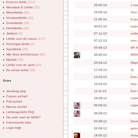
Kerst en liefde
(121)
25-05-14
J voo
Nieuwjaar & Liefde
(55)
25-05-14
Voor
Winterliefde
(26)
Voorjaarsliefde
(32)
21-05-14
In j
Zomerliefde
(29)
30-01-14
badn
Herfstliefde
(39)
Jiddisch
(5)
07-12-13
verli
Liefde voor de natuur
(177)
07-12-13
voor
Groningse liefde
(2)
05-08-13
MY 
Sportliefde
(36)
Mijn lieve dochter/zoon
(81)
20-05-13
DRO
Mystiek
(79)
25-04-13
Wijsh
Liefde voor de sport
(16)
17-03-13
Jij
De eerste liefde
(28)
12-03-13
Een 
Extra
12-03-13
Hoe d
Vandaag jarig
12-11-12
Een k
Column archief
24-09-12
Liefd
Poll archief
06-09-12
Lipp
Nieuws archief
Liefdesgedicht FAQ
06-09-12
Glins
Op zoek naar de liefde?
03-09-12
Drom
Interessante links
Login kwijt
02-09-12
gebo
18-05-12
Verl