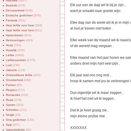
Afscheid
(2857)
Elk uur van de dag wil ik bij je zijn ,
Bedankt
(276)
Eenzaamheid
(838)
want je smaakt naar goede wijn .
Erotische gedichten
(576)
Fantasie
(501)
Elke dag van de week wil ik je in mijn 
Haar liefde voor haar
(268)
al huil je tranen met tuiten .
Haar liefde voor hem
(601)
Hartenkreten
(924)
Elke week van de maand wil ik naast j
Herinneringen
(493)
Hoop
(743)
of de wereld mag vergaan .
Huwelijk
(105)
Liefde
(4948)
Elke maand van het jaar horen we same
Liefdesverdriet
(1775)
anders doet mijn hart veel pijn .
Lust
(236)
Jaloezie
(128)
Elk jaar wat ons nog rest ,
Onbereikbare liefde
(422)
Onzekerheid
(689)
hoop ik samen met jou te verbrengen 
Partner
(60)
Respect
(272)
Dus eigenlijk wil ik maar zeggen ,
Romantiek
(218)
ik hoef het niet uit te leggen .
Ruzie
(278)
Samen
(283)
Scheiden
(122)
Dat ik je heel graag zie ,
Single
(43)
mijn kleine prutse mie .
Sms gedichten
(130)
Spijt
(257)
XXXXXXX
Vakantieliefde
(58)