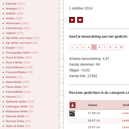
Valentijn
(151)
1 oktober 2014
Verlegen
(57)
Verliefd
(498)
Verlies
(328)
Vertrouwen
(259)
Vriendschap
(831)
Vrijheid
(225)
Geef je beoordeling aan het gedicht:
Zijn liefde voor haar
(297)
Zijn liefde voor hem
(62)
English
(555)
Onmogelijke liefde
(499)
Dood & liefde
(665)
Actuele beoordeling: 4,97
God is liefde
(284)
Aantal stemmen: 64
Zuid-Afrikaans
(138)
Stijger: +0,03
Français/Wallon
(96)
Aantal hits: 13392
Deutsch
(23)
Dierenliefde
(251)
Friese liefde
(89)
Internetliefde
(119)
Recente gedichten in de categorie L
Vlaams
(31)
Spirituele liefde
(149)
Datum
Gedi
Limburgse liefde
(36)
Brabantse liefde
(32)
17-08-14
Leven
Twentse liefde
(3)
28-07-14
Lief
Drentse liefde
(15)
Haiku & liefde
(73)
15-07-14
Licht