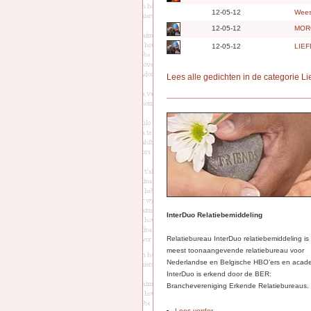
12-05-12
Wees
12-05-12
MOR
12-05-12
LIE
Lees alle gedichten in de categorie Li
InterDuo Relatiebemiddeling
Relatiebureau InterDuo relatiebemiddeling is
meest toonaangevende relatiebureau voor
Nederlandse en Belgische HBO’ers en acade
InterDuo is erkend door de BER:
Branchevereniging Erkende Relatiebureaus.
Lees verder...