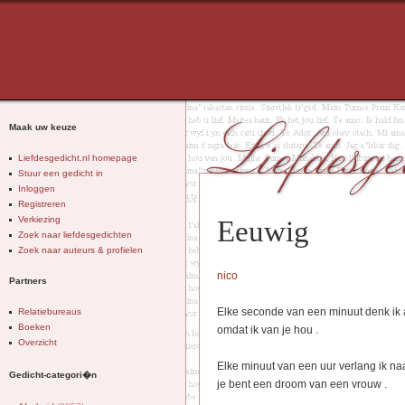
Maak uw keuze
Liefdesgedicht.nl homepage
Stuur een gedicht in
Inloggen
Registreren
Verkiezing
Eeuwig
Zoek naar liefdesgedichten
Zoek naar auteurs & profielen
nico
Partners
Elke seconde van een minuut denk ik 
Relatiebureaus
Boeken
omdat ik van je hou .
Overzicht
Elke minuut van een uur verlang ik naa
Gedicht-categori�n
je bent een droom van een vrouw .