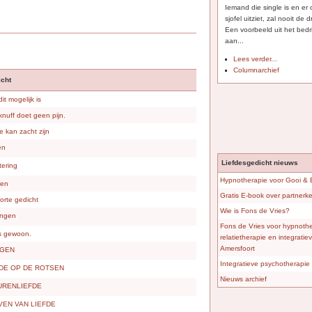
Iemand die single is en er
sjofel uitziet, zal nooit de
Een voorbeeld uit het bedri
aan...
Lees verder...
Columnarchief
cht
it mogelijk is
nuff doet geen pijn.
e kan zacht zijn
en
Liefdesgedicht nieuws
tering
Hypnotherapie voor Gooi &
en
Gratis E-book over partner
orte gedicht
Wie is Fons de Vries?
angen
Fons de Vries voor hypnothe
 gewoon.
relatietherapie en integrati
Amersfoort
GEN
Integratieve psychotherapie 
FDE OP DE ROTSEN
Nieuws archief
URENLIEFDE
VEN VAN LIEFDE