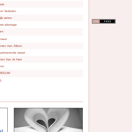
ade
rn Verleden
lijk weten
se plantage
en
 meer
amen met, Alleen.
artroerende staart
Eten Van Je Hart
ens
REEUW
G