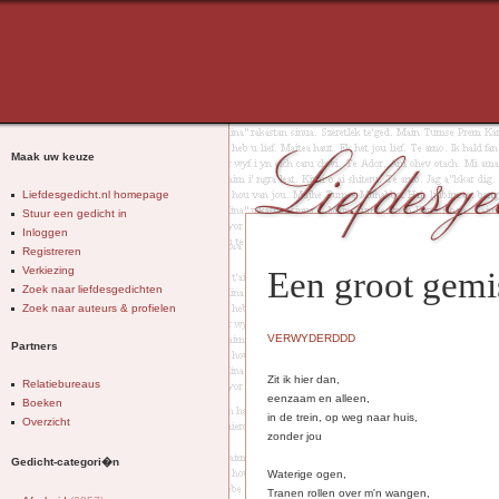
Maak uw keuze
Liefdesgedicht.nl homepage
Stuur een gedicht in
Inloggen
Registreren
Verkiezing
Een groot gemi
Zoek naar liefdesgedichten
Zoek naar auteurs & profielen
VERWYDERDDD
Partners
Zit ik hier dan,
Relatiebureaus
eenzaam en alleen,
Boeken
in de trein, op weg naar huis,
Overzicht
zonder jou
Gedicht-categori�n
Waterige ogen,
Tranen rollen over m'n wangen,