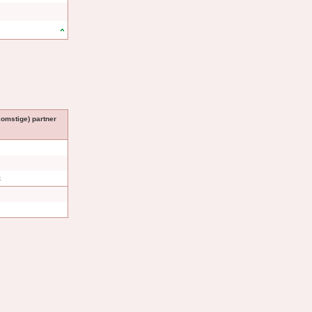
komstige) partner
k