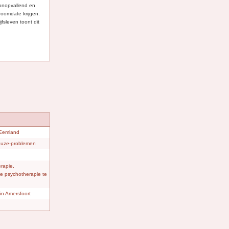
 onopvallend en
 droomdate krijgen.
jfsleven toont dit
 Eemland
keuze-problemen
rapie,
eve psychotherapie te
in Amersfoort