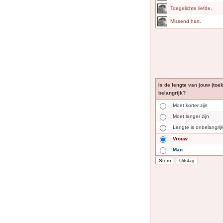
Toegelichte liefde.
Missend hart.
Is de lengte van jouw (toe
belangrijk?
Moet korter zijn
Moet langer zijn
Lengte is onbelangrij
Vrouw
Man