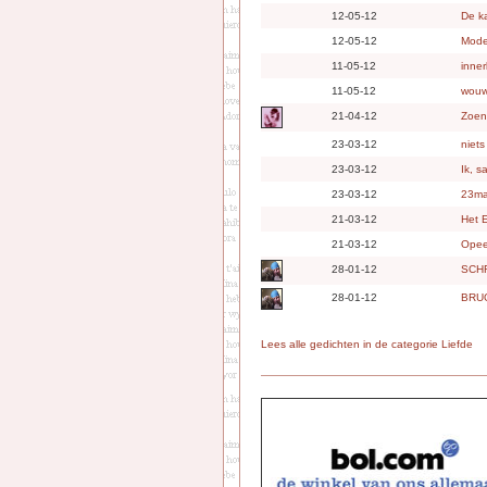
12-05-12
De k
12-05-12
Mode
11-05-12
inner
11-05-12
wouw
21-04-12
Zoen
23-03-12
niets
23-03-12
Ik, s
23-03-12
23ma
21-03-12
Het 
21-03-12
Ope
28-01-12
SCH
28-01-12
BRU
Lees alle gedichten in de categorie Liefde