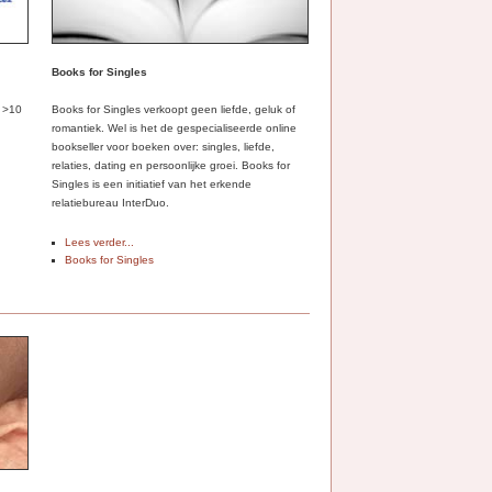
Books for Singles
t >10
Books for Singles verkoopt geen liefde, geluk of
romantiek. Wel is het de gespecialiseerde online
bookseller voor boeken over: singles, liefde,
relaties, dating en persoonlijke groei. Books for
Singles is een initiatief van het erkende
relatiebureau InterDuo.
Lees verder...
Books for Singles