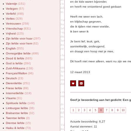
en de kids waren bijzonder,
Valentijn
(151)
en heeft me ontzettend goed gedaan
Verlegen
(57)
Verliefd
(498)
Heeft me weer een lach,
Verlies
(328)
en blijdschap gegeven,
Vertrouwen
(259)
die ik tijden niet meer voelde,
Vriendschap
(831)
ik ben weer ik
Vrijheid
(225)
Zijn liefde voor haar
(297)
Je bent lief, leuk, gek,
Zijn liefde voor hem
(62)
aantrekkelijk, ondeugend,
English
(555)
en draagt een hoop met je mee,
Onmogelijke liefde
(499)
Dood & liefde
(665)
Dit hoeft niet meer alleen, want nu zijn we me
God is liefde
(284)
Zuid-Afrikaans
(138)
12 maart 2013
Français/Wallon
(96)
Deutsch
(23)
Dierenliefde
(251)
Friese liefde
(89)
Internetliefde
(119)
Vlaams
(31)
Geef je beoordeling aan het gedicht: Een 
Spirituele liefde
(149)
Limburgse liefde
(36)
Brabantse liefde
(32)
Twentse liefde
(3)
Actuele beoordeling: 6,27
Drentse liefde
(15)
Aantal stemmen: 11
Haiku & liefde
(73)