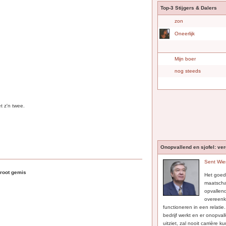
Top-3 Stijgers & Dalers
zon
Oneerlijk
Mijn boer
nog steeds
t z'n twee.
Onopvallend en sjofel: ve
Sent Wie
groot gemis
Het goed
maatscha
opvallen
overeenk
functioneren in een relatie
bedrijf werkt en er onopval
uitziet, zal nooit carrière