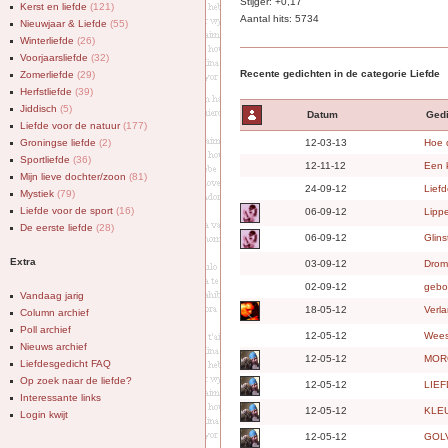
Stijger: +0,17
Kerst en liefde
(121)
Aantal hits: 5734
Nieuwjaar & Liefde
(55)
Winterliefde
(26)
Voorjaarsliefde
(32)
Recente gedichten in de categorie Liefde
Zomerliefde
(29)
Herfstliefde
(39)
Jiddisch
(5)
Datum
Gedi
Liefde voor de natuur
(177)
Groningse liefde
(2)
12-03-13
Hoe d
Sportliefde
(36)
12-11-12
Een k
Mijn lieve dochter/zoon
(81)
24-09-12
Liefd
Mystiek
(79)
Liefde voor de sport
(16)
06-09-12
Lipp
De eerste liefde
(28)
06-09-12
Glins
Extra
03-09-12
Drom
02-09-12
gebo
Vandaag jarig
18-05-12
Verl
Column archief
Poll archief
12-05-12
Wees
Nieuws archief
12-05-12
MOR
Liefdesgedicht FAQ
Op zoek naar de liefde?
12-05-12
LIE
Interessante links
12-05-12
KLE
Login kwijt
12-05-12
GOL