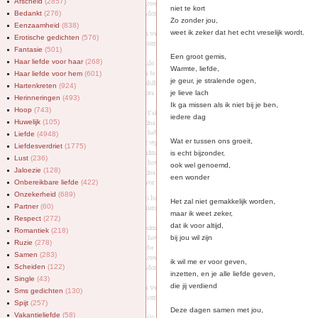
Afscheid
(2857)
niet te kort
Bedankt
(276)
Zo zonder jou,
Eenzaamheid
(838)
weet ik zeker dat het echt vreselijk wordt.
Erotische gedichten
(576)
Fantasie
(501)
Een groot gemis,
Haar liefde voor haar
(268)
Warmte, liefde,
Haar liefde voor hem
(601)
je geur, je stralende ogen,
Hartenkreten
(924)
je lieve lach
Herinneringen
(493)
Ik ga missen als ik niet bij je ben,
Hoop
(743)
iedere dag
Huwelijk
(105)
Liefde
(4948)
Wat er tussen ons groeit,
Liefdesverdriet
(1775)
is echt bijzonder,
Lust
(236)
ook wel genoemd,
Jaloezie
(128)
een wonder
Onbereikbare liefde
(422)
Onzekerheid
(689)
Het zal niet gemakkelijk worden,
Partner
(60)
maar ik weet zeker,
Respect
(272)
dat ik voor altijd,
Romantiek
(218)
bij jou wil zijn
Ruzie
(278)
Samen
(283)
ik wil me er voor geven,
Scheiden
(122)
inzetten, en je alle liefde geven,
Single
(43)
die jij verdiend
Sms gedichten
(130)
Spijt
(257)
Deze dagen samen met jou,
Vakantieliefde
(58)