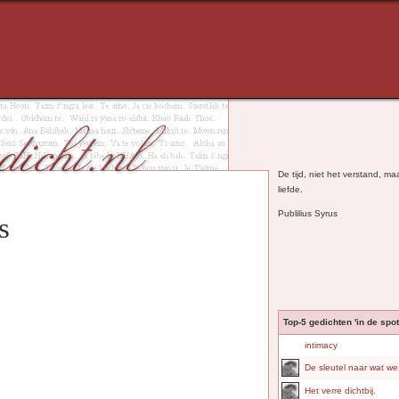
De tijd, niet het verstand, m
liefde.
Publilius Syrus
s
Top-5 gedichten 'in de spotl
intimacy
De sleutel naar wat we
Het verre dichtbij.