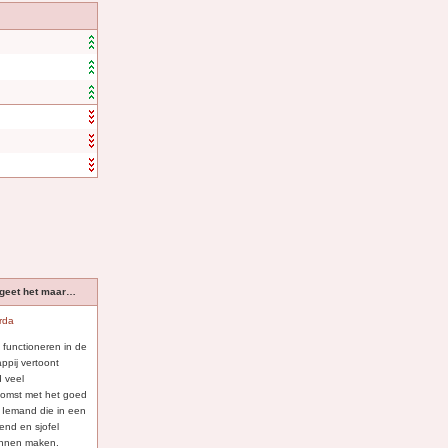
rgeet het maar…
rda
 functioneren in de
ppij vertoont
d veel
omst met het goed
. Iemand die in een
lend en sjofel
 kunnen maken.