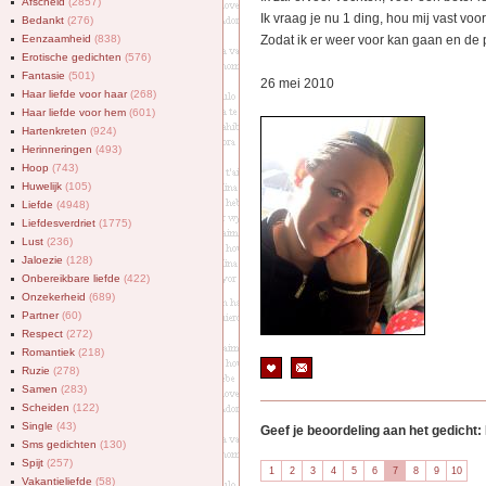
Afscheid
(2857)
Ik vraag je nu 1 ding, hou mij vast voo
Bedankt
(276)
Eenzaamheid
(838)
Zodat ik er weer voor kan gaan en de p
Erotische gedichten
(576)
Fantasie
(501)
26 mei 2010
Haar liefde voor haar
(268)
Haar liefde voor hem
(601)
Hartenkreten
(924)
Herinneringen
(493)
Hoop
(743)
Huwelijk
(105)
Liefde
(4948)
Liefdesverdriet
(1775)
Lust
(236)
Jaloezie
(128)
Onbereikbare liefde
(422)
Onzekerheid
(689)
Partner
(60)
Respect
(272)
Romantiek
(218)
Ruzie
(278)
Samen
(283)
Scheiden
(122)
Single
(43)
Geef je beoordeling aan het gedicht:
Sms gedichten
(130)
Spijt
(257)
Vakantieliefde
(58)