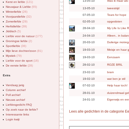
13-05-10
Was ik maar als
Kerst en liefde
(121)
Nieuwjaar & Liefde
(55)
13-05-10
tweestrijd
Winterliefde
(26)
07-05-10
Tears for hope
Voorjaarsliefde
(32)
Zomerliefde
(29)
02-05-10
opgesloten
Herfstliefde
(39)
28-04-10
My Life Is Like R
Jiddisch
(5)
24-04-10
Alleen.. in balan
Liefde voor de natuur
(177)
Groningse liefde
(2)
20-03-10
Duilerige motre
Sportliefde
(36)
19-03-10
Meisje en haar g
Mijn lieve dochter/zoon
(81)
Mystiek
(79)
19-03-10
Eenzaam
Liefde voor de sport
(16)
28-02-10
ROZE BRIL
De eerste liefde
(28)
23-02-10
bram
Extra
19-02-10
wat ben je stil
Vandaag jarig
07-02-10
Help haar toch!
Column archief
28-01-10
duizendmaal geb
Poll archief
24-01-10
Eigenwijs en e
Nieuws archief
Liefdesgedicht FAQ
Op zoek naar de liefde?
Lees alle gedichten in de categorie 
Interessante links
Login kwijt