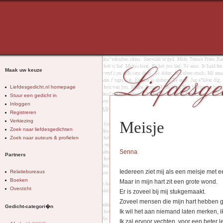
Maak uw keuze
Liefdesgedicht.nl homepage
Stuur een gedicht in
Inloggen
Registreren
Verkiezing
Meisje
Zoek naar liefdesgedichten
Zoek naar auteurs & profielen
Senna
Partners
Iedereen ziet mij als een meisje met ee
Relatiebureaus
Boeken
Maar in mijn hart zit een grote wond.
Overzicht
Er is zoveel bij mij stukgemaakt.
Zoveel mensen die mijn hart hebben g
Gedicht-categori�n
Ik wil het aan niemand laten merken, ik
Ik zal ervoor vechten, voor een beter l