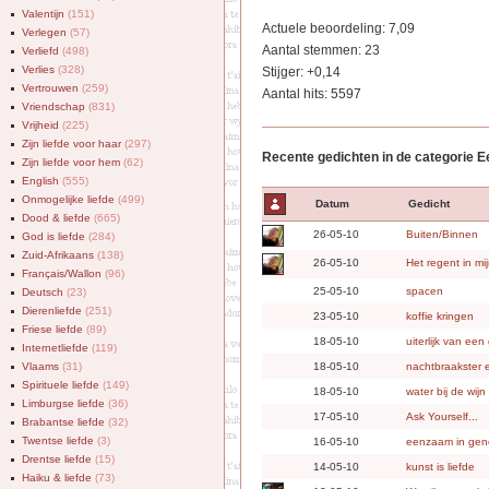
Valentijn
(151)
Actuele beoordeling: 7,09
Verlegen
(57)
Aantal stemmen: 23
Verliefd
(498)
Verlies
(328)
Stijger: +0,14
Vertrouwen
(259)
Aantal hits: 5597
Vriendschap
(831)
Vrijheid
(225)
Zijn liefde voor haar
(297)
Recente gedichten in de categorie 
Zijn liefde voor hem
(62)
English
(555)
Onmogelijke liefde
(499)
Datum
Gedicht
Dood & liefde
(665)
26-05-10
Buiten/Binnen
God is liefde
(284)
Zuid-Afrikaans
(138)
26-05-10
Het regent in mi
Français/Wallon
(96)
25-05-10
spacen
Deutsch
(23)
Dierenliefde
(251)
23-05-10
koffie kringen
Friese liefde
(89)
18-05-10
uiterlijk van een
Internetliefde
(119)
Vlaams
(31)
18-05-10
nachtbraakster 
Spirituele liefde
(149)
18-05-10
water bij de wijn
Limburgse liefde
(36)
17-05-10
Ask Yourself...
Brabantse liefde
(32)
Twentse liefde
(3)
16-05-10
eenzaam in gen
Drentse liefde
(15)
14-05-10
kunst is liefde
Haiku & liefde
(73)