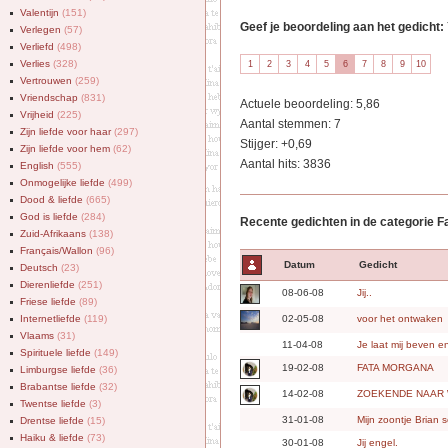
Valentijn
(151)
Geef je beoordeling aan het gedicht: 
Verlegen
(57)
Verliefd
(498)
Verlies
(328)
Vertrouwen
(259)
Vriendschap
(831)
Actuele beoordeling: 5,86
Vrijheid
(225)
Aantal stemmen: 7
Zijn liefde voor haar
(297)
Stijger: +0,69
Zijn liefde voor hem
(62)
Aantal hits: 3836
English
(555)
Onmogelijke liefde
(499)
Dood & liefde
(665)
God is liefde
(284)
Recente gedichten in de categorie F
Zuid-Afrikaans
(138)
Français/Wallon
(96)
Datum
Gedicht
Deutsch
(23)
Dierenliefde
(251)
08-06-08
Jij..
Friese liefde
(89)
Internetliefde
(119)
02-05-08
voor het ontwaken
Vlaams
(31)
11-04-08
Je laat mij beven e
Spirituele liefde
(149)
19-02-08
FATA MORGANA
Limburgse liefde
(36)
Brabantse liefde
(32)
14-02-08
ZOEKENDE NAAR W
Twentse liefde
(3)
31-01-08
Mijn zoontje Brian s
Drentse liefde
(15)
Haiku & liefde
(73)
30-01-08
Jij engel.