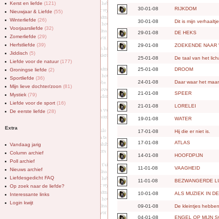
Kerst en liefde
(121)
30-01-08
RIJKDOM
Nieuwjaar & Liefde
(55)
Winterliefde
(26)
30-01-08
Dit is mijn verhaaltj
Voorjaarsliefde
(32)
29-01-08
DE HEKS
Zomerliefde
(29)
Herfstliefde
(39)
29-01-08
ZOEKENDE NAAR W
Jiddisch
(5)
25-01-08
De taal van het lic
Liefde voor de natuur
(177)
25-01-08
DROOM
Groningse liefde
(2)
Sportliefde
(36)
24-01-08
Daar waar het maan
Mijn lieve dochter/zoon
(81)
21-01-08
SPEER
Mystiek
(79)
Liefde voor de sport
(16)
21-01-08
LORELEI
De eerste liefde
(28)
19-01-08
WATER
Extra
17-01-08
Hij die er niet is.
17-01-08
ATLAS
Vandaag jarig
Column archief
14-01-08
HOOFDPIJN
Poll archief
11-01-08
VAAGHEID
Nieuws archief
Liefdesgedicht FAQ
11-01-08
BEZWANGERDE L
Op zoek naar de liefde?
10-01-08
ALS MUZIEK IN D
Interessante links
Login kwijt
09-01-08
De kleintjes hebben
04-01-08
ENGEL OP MIJN 