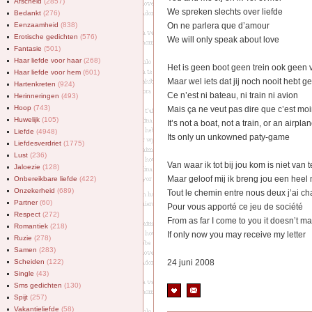
Afscheid
(2857)
We spreken slechts over liefde
Bedankt
(276)
Eenzaamheid
(838)
On ne parlera que d’amour
Erotische gedichten
(576)
We will only speak about love
Fantasie
(501)
Haar liefde voor haar
(268)
Het is geen boot geen trein ook geen
Haar liefde voor hem
(601)
Maar wel iets dat jij noch nooit hebt g
Hartenkreten
(924)
Ce n’est ni bateau, ni train ni avion
Herinneringen
(493)
Hoop
(743)
Mais ça ne veut pas dire que c’est mo
Huwelijk
(105)
It’s not a boat, not a train, or an airpla
Liefde
(4948)
Its only un unkowned paty-game
Liefdesverdriet
(1775)
Lust
(236)
Van waar ik tot bij jou kom is niet van t
Jaloezie
(128)
Maar geloof mij ik breng jou een heel
Onbereikbare liefde
(422)
Onzekerheid
(689)
Tout le chemin entre nous deux j’ai ch
Partner
(60)
Pour vous apporté ce jeu de société
Respect
(272)
From as far I come to you it doesn’t ma
Romantiek
(218)
If only now you may receive my letter
Ruzie
(278)
Samen
(283)
Scheiden
(122)
24 juni 2008
Single
(43)
Sms gedichten
(130)
Spijt
(257)
Vakantieliefde
(58)