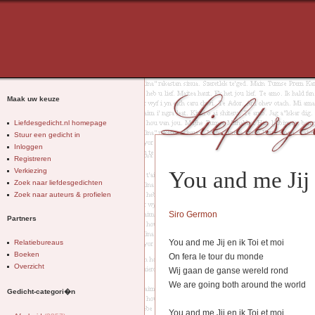
Maak uw keuze
Liefdesgedicht.nl homepage
Stuur een gedicht in
Inloggen
Registreren
Verkiezing
You and me Jij 
Zoek naar liefdesgedichten
Zoek naar auteurs & profielen
Siro Germon
Partners
You and me Jij en ik Toi et moi
Relatiebureaus
Boeken
On fera le tour du monde
Overzicht
Wij gaan de ganse wereld rond
We are going both around the world
Gedicht-categori�n
You and me Jij en ik Toi et moi