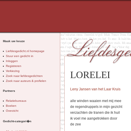
Maak uw keuze
Liefdesgedicht.nl homepage
Stuur een gedicht in
Inloggen
Registreren
Verkiezing
LORELEI
Zoek naar liefdesgedichten
Zoek naar auteurs & profielen
Leny Jansen van het Laar Kruis
Partners
alle winden waaien met mij mee
Relatiebureaus
Boeken
de regendruppels in mijn gezicht
Overzicht
verzachten de tranen die ik huil
ik voel me aangetrokken door
Gedicht-categori�n
de zee