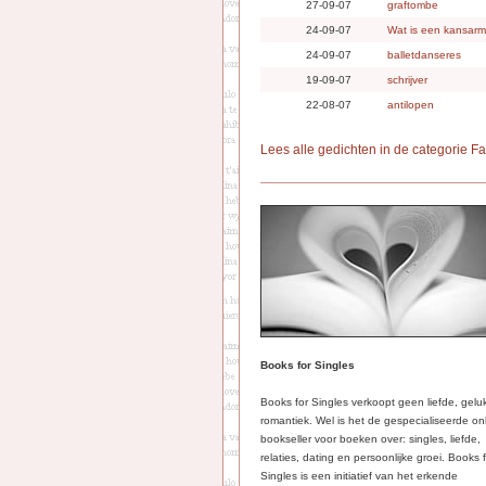
27-09-07
graftombe
24-09-07
Wat is een kansarm
24-09-07
balletdanseres
19-09-07
schrijver
22-08-07
antilopen
Lees alle gedichten in de categorie F
Books for Singles
Books for Singles verkoopt geen liefde, gelu
romantiek. Wel is het de gespecialiseerde on
bookseller voor boeken over: singles, liefde,
relaties, dating en persoonlijke groei. Books 
Singles is een initiatief van het erkende