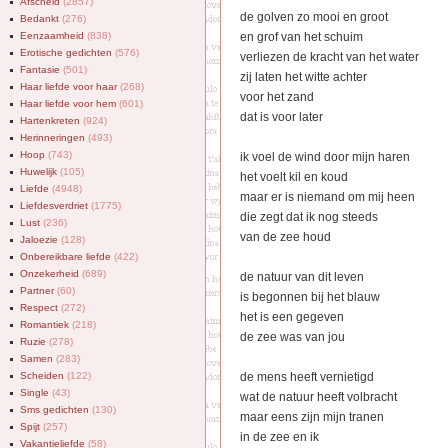
Afscheid
(2857)
de golven zo mooi en groot
Bedankt
(276)
Eenzaamheid
(838)
en grof van het schuim
Erotische gedichten
(576)
verliezen de kracht van het water
Fantasie
(501)
zij laten het witte achter
Haar liefde voor haar
(268)
voor het zand
Haar liefde voor hem
(601)
dat is voor later
Hartenkreten
(924)
Herinneringen
(493)
Hoop
(743)
ik voel de wind door mijn haren
Huwelijk
(105)
het voelt kil en koud
Liefde
(4948)
maar er is niemand om mij heen
Liefdesverdriet
(1775)
die zegt dat ik nog steeds
Lust
(236)
van de zee houd
Jaloezie
(128)
Onbereikbare liefde
(422)
Onzekerheid
(689)
de natuur van dit leven
Partner
(60)
is begonnen bij het blauw
Respect
(272)
het is een gegeven
Romantiek
(218)
de zee was van jou
Ruzie
(278)
Samen
(283)
Scheiden
(122)
de mens heeft vernietigd
Single
(43)
wat de natuur heeft volbracht
Sms gedichten
(130)
maar eens zijn mijn tranen
Spijt
(257)
in de zee en ik
Vakantieliefde
(58)