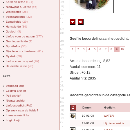
Kerst en liefde
(121)
Nieuwjaar & Liefde
(55)
Winterliefde
(26)
Voorjaarsliefde
(32)
Zomerliefde
(29)
Herfstliefde
(39)
Jiddisch
(5)
Liefde voor de natuur
(177)
Geef je beoordeling aan het gedicht
Groningse liefde
(2)
Sportliefde
(36)
Mijn lieve dochter/zoon
(81)
Mystiek
(79)
Actuele beoordeling: 8,82
Liefde voor de sport
(16)
De eerste liefde
(28)
Aantal stemmen: 11
Stijger: +0,12
Extra
Aantal hits: 2835
Vandaag jarig
Column archief
Recente gedichten in de categorie F
Poll archief
Nieuws archief
Liefdesgedicht FAQ
Datum
Gedicht
Op zoek naar de liefde?
Interessante links
19-01-08
WATER
Login kwijt
17-01-08
Hij die er niet is.
17-01-08
ATLAS