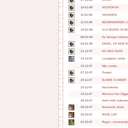
14-01-08
HOOFDPIJN
11-01-08
VAAGHEID
11-01-08
BEZWANGERDE L
10-01-08
ALS MUZIEK IN D
09-01-08
De kleintjes hebben
04-01-08
ENGEL OP MIJN 
21-12-07
HIJ WAS DAAR
14-12-07
Loodgieter Liefde
10-12-07
Mijn creatie.
07-12-07
Tempel
25-11-07
BLINDE VLINDER
23-11-07
Nachtvlinder.
13-11-07
Mevrouw Van Digg
29-10-07
Hello hello hallowe
26-10-07
Betoverde drank
26-10-07
ROZE LINT
02-10-07
Regen, zonneschijn