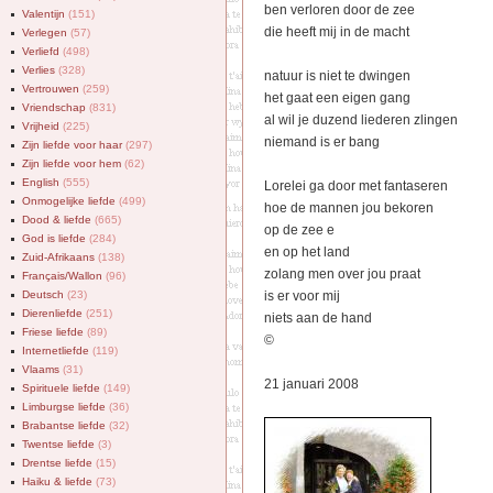
ben verloren door de zee
Valentijn
(151)
die heeft mij in de macht
Verlegen
(57)
Verliefd
(498)
Verlies
(328)
natuur is niet te dwingen
Vertrouwen
(259)
het gaat een eigen gang
Vriendschap
(831)
al wil je duzend liederen zlingen
Vrijheid
(225)
niemand is er bang
Zijn liefde voor haar
(297)
Zijn liefde voor hem
(62)
English
(555)
Lorelei ga door met fantaseren
Onmogelijke liefde
(499)
hoe de mannen jou bekoren
Dood & liefde
(665)
op de zee e
God is liefde
(284)
en op het land
Zuid-Afrikaans
(138)
zolang men over jou praat
Français/Wallon
(96)
Deutsch
(23)
is er voor mij
Dierenliefde
(251)
niets aan de hand
Friese liefde
(89)
©
Internetliefde
(119)
Vlaams
(31)
21 januari 2008
Spirituele liefde
(149)
Limburgse liefde
(36)
Brabantse liefde
(32)
Twentse liefde
(3)
Drentse liefde
(15)
Haiku & liefde
(73)