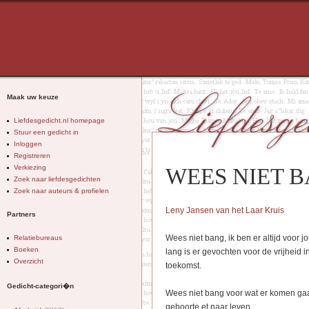
Maak uw keuze
Liefdesgedicht.nl homepage
Stuur een gedicht in
Inloggen
Registreren
Verkiezing
WEES NIET 
Zoek naar liefdesgedichten
Zoek naar auteurs & profielen
Leny Jansen van het Laar Kruis
Partners
Wees niet bang, ik ben er altijd voor 
Relatiebureaus
Boeken
lang is er gevochten voor de vrijheid in
Overzicht
toekomst.
Gedicht-categori�n
Wees niet bang voor wat er komen gaat,
geboorte et naar leven.