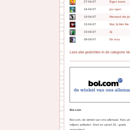
27-04-07
Eigen koers
24-04-07
jou ogen
10-04-07
Niemand die jo
10-04-07
Wat Jij Met Me
10-04-07
Jij
09-04-07
De roos.
Lees alle gedichten in de categorie V
Bol.com
Bol.com, de winkel van ons allemaal. Kies ui
miljoen artikelen. Snel en vanaf 20,- gratis
verzonden!