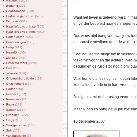
Afscheid
(2857)
Bedankt
(276)
Eenzaamheid
(838)
Erotische gedichten
(576)
Want het leven is geleend, wij zijn ma
Fantasie
(501)
en verder begeleid naar een hoger lev
Haar liefde voor haar
(268)
Haar liefde voor hem
(601)
Dus wees niet bang voor wat jouw toek
Hartenkreten
(924)
de onrust verdwijnen door de wolken i
Herinneringen
(493)
Hoop
(743)
Huwelijk
(105)
Geef het laatste stukje dat ik meeloo
Liefde
(4948)
toekomst voor hen die achterblijven. Wa
Liefdesverdriet
(1775)
gegund en de rust is zo nodig om jouw 
Lust
(236)
Jaloezie
(128)
Voor hen die alles nog los moeten lat
Onbereikbare liefde
(422)
Onzekerheid
(689)
komt alleen vrede in je hart, vrede in je
Partner
(60)
Respect
(272)
Je eigen ik zal de berusting ervaren a
Romantiek
(218)
Ruzie
(278)
Maar ik ben zo bang dat ik jou niet kan
Samen
(283)
Scheiden
(122)
Single
(43)
10 december 2007
Sms gedichten
(130)
Spijt
(257)
Vakantieliefde
(58)