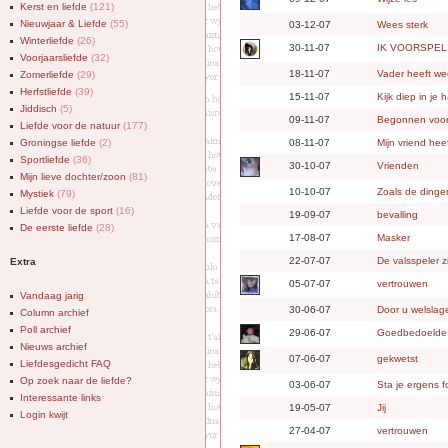
Kerst en liefde
(121)
Nieuwjaar & Liefde
(55)
03-12-07
Wees sterk
Winterliefde
(26)
30-11-07
IK VOORSPEL
Voorjaarsliefde
(32)
18-11-07
Vader heeft we
Zomerliefde
(29)
Herfstliefde
(39)
15-11-07
Kijk diep in je ha
Jiddisch
(5)
09-11-07
Begonnen voor
Liefde voor de natuur
(177)
Groningse liefde
(2)
08-11-07
Mijn vriend hee
Sportliefde
(36)
30-10-07
Vrienden
Mijn lieve dochter/zoon
(81)
10-10-07
Zoals de dingen
Mystiek
(79)
Liefde voor de sport
(16)
19-09-07
bevalling
De eerste liefde
(28)
17-08-07
Masker
22-07-07
De valsspeler z
Extra
05-07-07
vertrouwen
Vandaag jarig
30-06-07
Door u welslag
Column archief
Poll archief
29-06-07
Goedbedoelde 
Nieuws archief
07-06-07
gekwetst
Liefdesgedicht FAQ
Op zoek naar de liefde?
03-06-07
Sta je ergens f
Interessante links
19-05-07
Jij
Login kwijt
27-04-07
vertrouwen