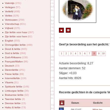
Valentijn
(151)
Verlegen
(57)
Verliefd
(498)
Verlies
(328)
Vertrouwen
(259)
Vriendschap
(831)
Vrijheid
(225)
Zijn liefde voor haar
(297)
Zijn liefde voor hem
(62)
English
(555)
Geef je beoordeling aan het gedich
Onmogelijke liefde
(499)
Dood & liefde
(665)
God is liefde
(284)
Zuid-Afrikaans
(138)
Français/Wallon
(96)
Actuele beoordeling: 8,27
Deutsch
(23)
Aantal stemmen: 52
Dierenliefde
(251)
Stijger: +0,03
Friese liefde
(89)
Aantal hits: 8926
Internetliefde
(119)
Vlaams
(31)
Spirituele liefde
(149)
Limburgse liefde
(36)
Recente gedichten in de categorie 
Brabantse liefde
(32)
Twentse liefde
(3)
Datum
Gedicht
Drentse liefde
(15)
Haiku & liefde
(73)
09-12-07
Wijze les