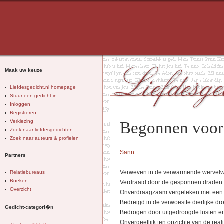
Maak uw keuze
Liefdesgedicht.nl homepage
Stuur een gedicht in
Inloggen
Registreren
Verkiezing
Begonnen voor 
Zoek naar liefdesgedichten
Zoek naar auteurs & profielen
Sann.
Partners
Verweven in de verwarmende wervel
Relatiebureaus
Boeken
Verdraaid door de gesponnen draden
Overzicht
Onverdraagzaam vergeleken met een 
Bedreigd in de verwoestte dierlijke d
Gedicht-categori�n
Bedrogen door uitgedroogde lusten e
Onvergeeflijk ten opzichte van de realit