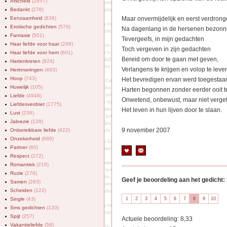
Afscheid
(2857)
Bedankt
(276)
Eenzaamheid
(838)
Maar onvermijdelijk en eerst verdron
Erotische gedichten
(576)
Na dagenlang in de hersenen bezon
Fantasie
(501)
Tevergeefs, in mijn gedachten
Haar liefde voor haar
(268)
Toch vergeven in zijn gedachten
Haar liefde voor hem
(601)
Bereid om door te gaan met geven,
Hartenkreten
(924)
Verlangens te krijgen en volop te leve
Herinneringen
(493)
Hoop
(743)
Het bevredigen ervan werd toegestaa
Huwelijk
(105)
Harten begonnen zonder eerder ooit t
Liefde
(4948)
Onwetend, onbewust, maar niet verge
Liefdesverdriet
(1775)
Het leven in hun lijven door te slaan.
Lust
(236)
Jaloezie
(128)
9 november 2007
Onbereikbare liefde
(422)
Onzekerheid
(689)
Partner
(60)
Respect
(272)
Romantiek
(218)
Ruzie
(278)
Geef je beoordeling aan het gedicht:
Samen
(283)
Scheiden
(122)
Single
(43)
Sms gedichten
(130)
Spijt
(257)
Actuele beoordeling: 8,33
Vakantieliefde
(58)