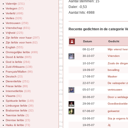
Aantal stemmen: 15
Valentijn
(151)
Daler: -0,53
Verlegen
(57)
Aantal hits: 4988
Verliefd
(498)
Verlies
(328)
Vertrouwen
(259)
Vriendschap
(831)
Recente gedichten in de categorie 
Vrijheid
(225)
Zijn liefde voor haar
(297)
Datum
Gedicht
Zijn liefde voor hem
(62)
English
(555)
08-11-07
Mijn vriend hee
Onmogelijke liefde
(499)
30-10-07
Vrienden
Dood & liefde
(665)
God is liefde
(284)
10-10-07
Zoals de dingen
Zuid-Afrikaans
(138)
19-09-07
bevalling
Français/Wallon
(96)
Deutsch
(23)
17-08-07
Masker
Dierenliefde
(251)
22-07-07
De valsspeler z
Friese liefde
(89)
05-07-07
vertrouwen
Internetliefde
(119)
Vlaams
(31)
30-06-07
Door u welslag
Spirituele liefde
(149)
29-06-07
Goedbedoelde 
Limburgse liefde
(36)
Brabantse liefde
(32)
07-06-07
gekwetst
Twentse liefde
(3)
03-06-07
Sta je ergens f
Drentse liefde
(15)
Haiku & liefde
(73)
19-05-07
Jij