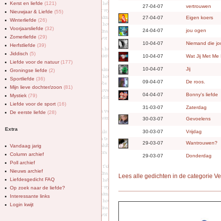
Kerst en liefde
(121)
27-04-07
vertrouwen
Nieuwjaar & Liefde
(55)
27-04-07
Eigen koers
Winterliefde
(26)
Voorjaarsliefde
(32)
24-04-07
jou ogen
Zomerliefde
(29)
10-04-07
Niemand die jo
Herfstliefde
(39)
Jiddisch
(5)
10-04-07
Wat Jij Met Me
Liefde voor de natuur
(177)
10-04-07
Jij
Groningse liefde
(2)
Sportliefde
(36)
09-04-07
De roos.
Mijn lieve dochter/zoon
(81)
04-04-07
Bonny's liefde
Mystiek
(79)
Liefde voor de sport
(16)
31-03-07
Zaterdag
De eerste liefde
(28)
30-03-07
Gevoelens
Extra
30-03-07
Vrijdag
29-03-07
Wantrouwen?
Vandaag jarig
Column archief
29-03-07
Donderdag
Poll archief
Nieuws archief
Lees alle gedichten in de categorie V
Liefdesgedicht FAQ
Op zoek naar de liefde?
Interessante links
Login kwijt