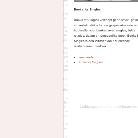
Books for Singles
Books for Singles verkoopt geen liefde, gelu
romantiek. Wel is het de gespecialiseerde on
bookseller voor boeken over: singles, liefde,
relaties, dating en persoonlijke groei. Books 
Singles is een initiatief van het erkende
relatiebureau InterDuo.
Lees verder...
Books for Singles
Liefdesgedicht.nl
en
Liefdesproza.