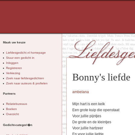
Maak uw keuze
Liefdesgedicht.nl homepage
Stuur een gedicht in
Inloggen
Registreren
Verkiezing
Bonny's liefde
Zoek naar liefdesgedichten
Zoek naar auteurs & profielen
ambelana
Partners
Mijn hart is een kelk
Relatiebureaus
Boeken
Een grote kuip die openstaat
Overzicht
Voor jullie pijntjes
De grote en de kleintjes
Gedicht-categori�n
Voor jullie hartzeer
En voor jullie liefde