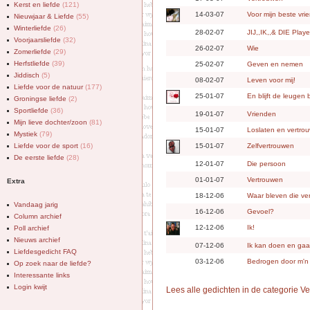
Kerst en liefde
(121)
14-03-07
Voor mijn beste vri
Nieuwjaar & Liefde
(55)
Winterliefde
(26)
28-02-07
JIJ,,IK,,& DIE Play
Voorjaarsliefde
(32)
26-02-07
Wie
Zomerliefde
(29)
Herfstliefde
(39)
25-02-07
Geven en nemen
Jiddisch
(5)
08-02-07
Leven voor mij!
Liefde voor de natuur
(177)
25-01-07
En blijft de leugen
Groningse liefde
(2)
Sportliefde
(36)
19-01-07
Vrienden
Mijn lieve dochter/zoon
(81)
15-01-07
Loslaten en vertro
Mystiek
(79)
Liefde voor de sport
(16)
15-01-07
Zelfvertrouwen
De eerste liefde
(28)
12-01-07
Die persoon
01-01-07
Vertrouwen
Extra
18-12-06
Waar bleven die ve
Vandaag jarig
16-12-06
Gevoel?
Column archief
12-12-06
Ik!
Poll archief
Nieuws archief
07-12-06
Ik kan doen en gaan
Liefdesgedicht FAQ
03-12-06
Bedrogen door m'n b
Op zoek naar de liefde?
Interessante links
Login kwijt
Lees alle gedichten in de categorie V