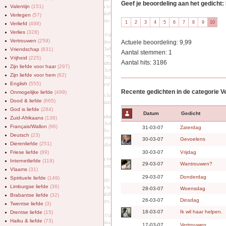
Geef je beoordeling aan het gedicht:
Valentijn
(151)
Verlegen
(57)
Verliefd
(498)
Verlies
(328)
Vertrouwen
(259)
Actuele beoordeling: 9,99
Vriendschap
(831)
Aantal stemmen: 1
Vrijheid
(225)
Aantal hits: 3186
Zijn liefde voor haar
(297)
Zijn liefde voor hem
(62)
English
(555)
Recente gedichten in de categorie 
Onmogelijke liefde
(499)
Dood & liefde
(665)
God is liefde
(284)
Datum
Gedicht
Zuid-Afrikaans
(138)
Français/Wallon
(96)
31-03-07
Zaterdag
Deutsch
(23)
30-03-07
Gevoelens
Dierenliefde
(251)
Friese liefde
(89)
30-03-07
Vrijdag
Internetliefde
(119)
29-03-07
Wantrouwen?
Vlaams
(31)
29-03-07
Donderdag
Spirituele liefde
(149)
Limburgse liefde
(36)
28-03-07
Woensdag
Brabantse liefde
(32)
26-03-07
Dinsdag
Twentse liefde
(3)
18-03-07
Ik wil haar helpen.
Drentse liefde
(15)
Haiku & liefde
(73)
17-03-07
Vertrouwen