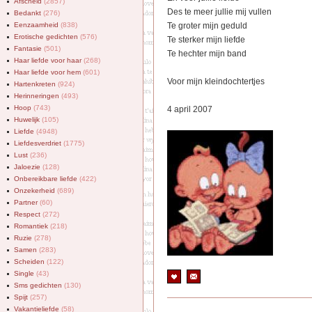
Afscheid
(2857)
Des te meer jullie mij vullen
Bedankt
(276)
Eenzaamheid
(838)
Te groter mijn geduld
Erotische gedichten
(576)
Te sterker mijn liefde
Fantasie
(501)
Te hechter mijn band
Haar liefde voor haar
(268)
Haar liefde voor hem
(601)
Voor mijn kleindochtertjes
Hartenkreten
(924)
Herinneringen
(493)
Hoop
(743)
4 april 2007
Huwelijk
(105)
Liefde
(4948)
Liefdesverdriet
(1775)
Lust
(236)
Jaloezie
(128)
Onbereikbare liefde
(422)
Onzekerheid
(689)
Partner
(60)
Respect
(272)
Romantiek
(218)
Ruzie
(278)
Samen
(283)
Scheiden
(122)
Single
(43)
Sms gedichten
(130)
Spijt
(257)
Vakantieliefde
(58)