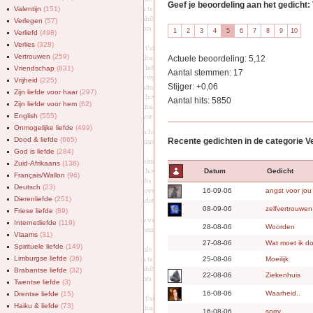
Geef je beoordeling aan het gedicht
Valentijn
(151)
Verlegen
(57)
Verliefd
(498)
Verlies
(328)
Vertrouwen
(259)
Actuele beoordeling: 5,12
Vriendschap
(831)
Aantal stemmen: 17
Vrijheid
(225)
Stijger: +0,06
Zijn liefde voor haar
(297)
Aantal hits: 5850
Zijn liefde voor hem
(62)
English
(555)
Onmogelijke liefde
(499)
Dood & liefde
(665)
Recente gedichten in de categorie 
God is liefde
(284)
Zuid-Afrikaans
(138)
Datum
Gedicht
Français/Wallon
(96)
Deutsch
(23)
16-09-06
angst voor jou
Dierenliefde
(251)
08-09-06
zelfvertrouwen
Friese liefde
(89)
Internetliefde
(119)
28-08-06
Woorden
Vlaams
(31)
27-08-06
Wat moet ik d
Spirituele liefde
(149)
Limburgse liefde
(36)
25-08-06
Moeilijk
Brabantse liefde
(32)
22-08-06
Ziekenhuis
Twentse liefde
(3)
16-08-06
Waarheid..
Drentse liefde
(15)
Haiku & liefde
(73)
16-08-06
sorry