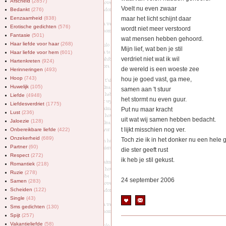
Afscheid
(2857)
Voelt nu even zwaar
Bedankt
(276)
Eenzaamheid
(838)
maar het licht schijnt daar
Erotische gedichten
(576)
wordt niet meer verstoord
Fantasie
(501)
wat mensen hebben gehoord.
Haar liefde voor haar
(268)
Mijn lief, wat ben je stil
Haar liefde voor hem
(601)
verdriet niet wat ik wil
Hartenkreten
(924)
de wereld is een woeste zee
Herinneringen
(493)
Hoop
(743)
hou je goed vast, ga mee,
Huwelijk
(105)
samen aan 't stuur
Liefde
(4948)
het stormt nu even guur.
Liefdesverdriet
(1775)
Put nu maar kracht
Lust
(236)
uit wat wij samen hebben bedacht.
Jaloezie
(128)
t lijkt misschien nog ver.
Onbereikbare liefde
(422)
Onzekerheid
(689)
Toch zie ik in het donker nu een hele g
Partner
(60)
die ster geeft rust
Respect
(272)
ik heb je stil gekust.
Romantiek
(218)
Ruzie
(278)
24 september 2006
Samen
(283)
Scheiden
(122)
Single
(43)
Sms gedichten
(130)
Spijt
(257)
Vakantieliefde
(58)