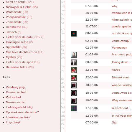
Kerst en liefde
(121)
07-08-06
why
Nieuwjaar & Liefde
(55)
Winterliefde
(26)
26-07-06
Vertrouwen is 
Voorjaarsliefde
(32)
22-07-06
Allemaal mijn 
Zomerliefde
(29)
11-07-06
zonder goede
Herfstliefde
(39)
Jiddisch
(5)
08-07-06
om dat ik van 
Liefde voor de natuur
(177)
02-07-06
vertrouwen{2}
Groningse liefde
(2)
Sportliefde
(36)
02-07-06
Vertrouwen
Mijn lieve dochter/zoon
(81)
01-07-06
ik en men pro
Mystiek
(79)
Liefde voor de sport
(16)
30-06-06
Going down..
De eerste liefde
(28)
22-06-06
Aarde
Extra
22-06-06
Nieuwe start
18-06-06
woede, verdrie
Vandaag jarig
Column archief
18-06-06
vertrouwen b
Poll archief
18-06-06
Weg vertrouw
Nieuws archief
Liefdesgedicht FAQ
17-06-06
ik dacht dat.....
Op zoek naar de liefde?
12-06-06
In ruil voor mij
Interessante links
Login kwijt
07-06-06
Sta