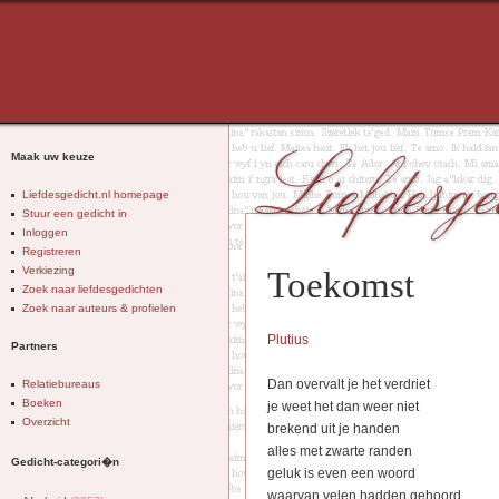
Maak uw keuze
Liefdesgedicht.nl homepage
Stuur een gedicht in
Inloggen
Registreren
Verkiezing
Toekomst
Zoek naar liefdesgedichten
Zoek naar auteurs & profielen
Plutius
Partners
Dan overvalt je het verdriet
Relatiebureaus
Boeken
je weet het dan weer niet
Overzicht
brekend uit je handen
alles met zwarte randen
Gedicht-categori�n
geluk is even een woord
waarvan velen hadden gehoord.