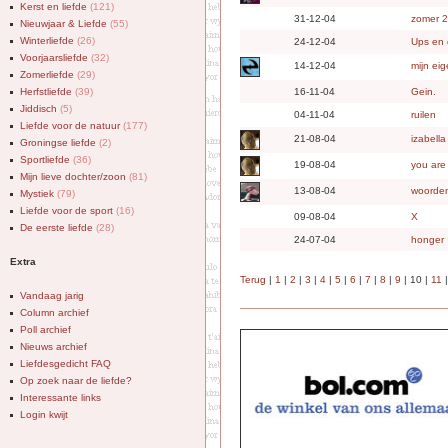
Kerst en liefde
(121)
31-12-04
zomer 2
Nieuwjaar & Liefde
(55)
Winterliefde
(26)
24-12-04
Ups en
Voorjaarsliefde
(32)
14-12-04
mijn eig
Zomerliefde
(29)
Herfstliefde
(39)
16-11-04
Gein.
Jiddisch
(5)
04-11-04
ruilen
Liefde voor de natuur
(177)
21-08-04
izabella
Groningse liefde
(2)
Sportliefde
(36)
19-08-04
you are
Mijn lieve dochter/zoon
(81)
13-08-04
woorde
Mystiek
(79)
Liefde voor de sport
(16)
09-08-04
X
De eerste liefde
(28)
24-07-04
honger
Extra
Terug
|
1
|
2
|
3
|
4
|
5
|
6
|
7
|
8
|
9
| 10 |
11
Vandaag jarig
Column archief
Poll archief
Nieuws archief
Liefdesgedicht FAQ
Op zoek naar de liefde?
Interessante links
Login kwijt