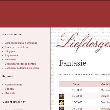
Maak uw keuze
Liefdesgedicht.nl homepage
Stuur een gedicht in
Inloggen
Registreren
Verkiezing
Fantasie
Zoek naar liefdesgedichten
Zoek naar auteurs & profielen
De gedicht categorie Fantasie bevat 501 ged
Partners
Datum
Gedich
Relatiebureaus
Boeken
18-03-05
Mijn dr
Overzicht
18-03-05
Dichter
Gedicht-categori�n
16-03-05
Daar b
14-03-05
DROME