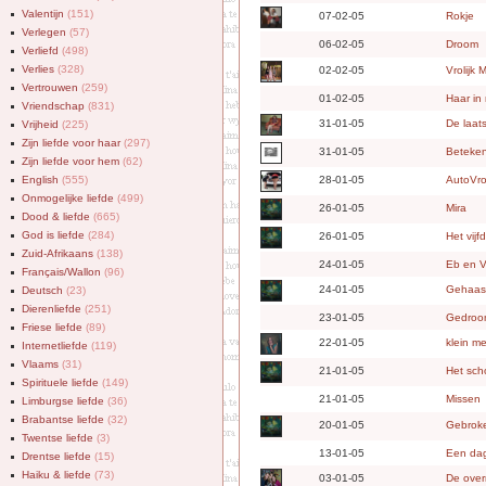
Valentijn
(151)
07-02-05
Rokje
Verlegen
(57)
06-02-05
Droom
Verliefd
(498)
Verlies
(328)
02-02-05
Vrolijk 
Vertrouwen
(259)
01-02-05
Haar in
Vriendschap
(831)
31-01-05
De laat
Vrijheid
(225)
Zijn liefde voor haar
(297)
31-01-05
Beteken
Zijn liefde voor hem
(62)
English
(555)
28-01-05
AutoVr
Onmogelijke liefde
(499)
26-01-05
Mira
Dood & liefde
(665)
God is liefde
(284)
26-01-05
Het vijf
Zuid-Afrikaans
(138)
24-01-05
Eb en V
Français/Wallon
(96)
24-01-05
Gehaas
Deutsch
(23)
Dierenliefde
(251)
23-01-05
Gedroo
Friese liefde
(89)
22-01-05
klein me
Internetliefde
(119)
Vlaams
(31)
21-01-05
Het sch
Spirituele liefde
(149)
21-01-05
Missen
Limburgse liefde
(36)
Brabantse liefde
(32)
20-01-05
Gebroke
Twentse liefde
(3)
13-01-05
Een da
Drentse liefde
(15)
Haiku & liefde
(73)
03-01-05
De over