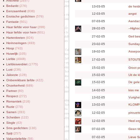
Afscheid
(2857)
Bedankt
(276)
13-03-05
de heid
Eenzaamheid
(838)
12-03-05
angst
Erotische gedichten
(576)
07-03-05
Aandach
Fantasie
(501)
Haar liefde voor haar
(268)
28-02-05
--Highsc
Haar liefde voor hem
(601)
27-02-05
Geil be
Hartenkreten
(924)
Herinneringen
(493)
23-02-05
Sunday
Hoop
(743)
19-02-05
Assepoe
Huwelijk
(105)
Liefde
(4948)
17-02-05
STOUT
Liefdesverdriet
(1775)
15-02-05
Groot p
Lust
(236)
Jaloezie
(128)
15-02-05
Uit de k
Onbereikbare liefde
(422)
15-02-05
De gele
Onzekerheid
(689)
14-02-05
kiss me
Partner
(60)
Respect
(272)
13-02-05
Vurighe
Romantiek
(218)
13-02-05
KLOMP
Ruzie
(278)
Samen
(283)
12-02-05
pirouett
Scheiden
(122)
12-02-05
Heel er
Single
(43)
Sms gedichten
(130)
07-02-05
Geen tit
Spijt
(257)
07-02-05
Lieve S
Vakantieliefde
(58)