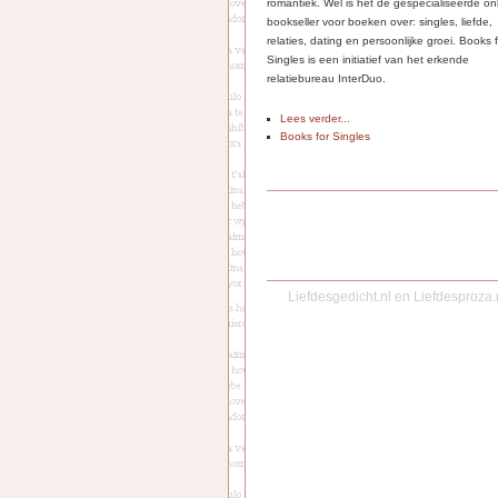
romantiek. Wel is het de gespecialiseerde on
bookseller voor boeken over: singles, liefde,
relaties, dating en persoonlijke groei. Books 
Singles is een initiatief van het erkende
relatiebureau InterDuo.
Lees verder...
Books for Singles
Liefdesgedicht.nl
en
Liefdesproza.