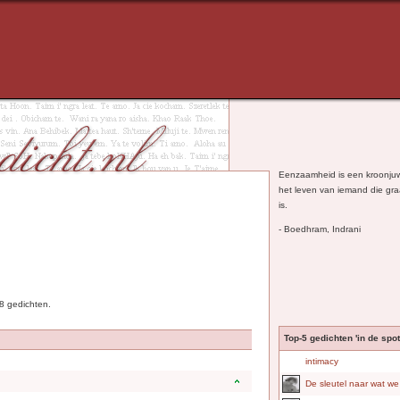
Eenzaamheid is een kroonjuwe
het leven van iemand die g
is.
- Boedhram, Indrani
8 gedichten.
Top-5 gedichten 'in de spotl
intimacy
De sleutel naar wat we