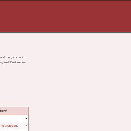
el die gezet is in
raag met God samen
ight'
 niet hadden.