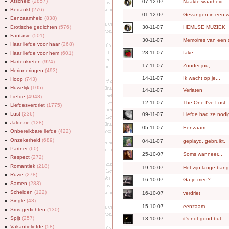
Afscheid
(2857)
07-12-07
Naakte waarheid
Bedankt
(276)
01-12-07
Gevangen in een w
Eenzaamheid
(838)
Erotische gedichten
(576)
30-11-07
HEMLSE MUZIEK
Fantasie
(501)
30-11-07
Memoires van een 
Haar liefde voor haar
(268)
28-11-07
fake
Haar liefde voor hem
(601)
Hartenkreten
(924)
17-11-07
Zonder jou,
Herinneringen
(493)
14-11-07
Ik wacht op je...
Hoop
(743)
Huwelijk
(105)
14-11-07
Verlaten
Liefde
(4948)
12-11-07
The One I've Lost
Liefdesverdriet
(1775)
Lust
(236)
09-11-07
Liefde had ze nodi
Jaloezie
(128)
05-11-07
Eenzaam
Onbereikbare liefde
(422)
Onzekerheid
(689)
04-11-07
geplayd, gebruikt.
Partner
(60)
25-10-07
Soms wanneer...
Respect
(272)
Romantiek
(218)
19-10-07
Het zijn lange ban
Ruzie
(278)
16-10-07
Ga je mee?
Samen
(283)
Scheiden
(122)
16-10-07
verdriet
Single
(43)
15-10-07
eenzaam
Sms gedichten
(130)
Spijt
(257)
13-10-07
it's not good but..
Vakantieliefde
(58)