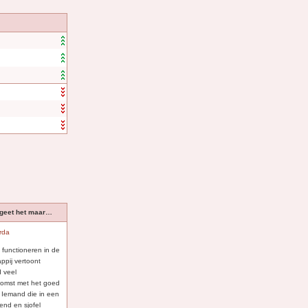
rgeet het maar…
rda
 functioneren in de
ppij vertoont
d veel
omst met het goed
. Iemand die in een
lend en sjofel