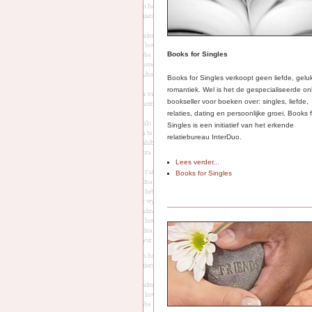
Books for Singles
Books for Singles verkoopt geen liefde, gelu
romantiek. Wel is het de gespecialiseerde on
bookseller voor boeken over: singles, liefde,
relaties, dating en persoonlijke groei. Books 
Singles is een initiatief van het erkende
relatiebureau InterDuo.
Lees verder...
Books for Singles