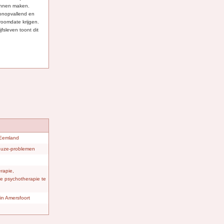
 kunnen maken.
 onopvallend en
 droomdate krijgen.
jfsleven toont dit
 Eemland
keuze-problemen
rapie,
eve psychotherapie te
in Amersfoort