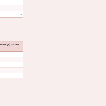
komstige) partner
k