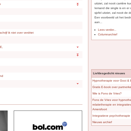
uitziet, zal nooit carrière
n
Iemand die single is en er
sjofel uitziet, zal nooit de
Een voorbeeld uit het bedri
aan...
Lees verder...
chrijf ik niet over verdriet
Columnarchief
E,
Liefdesgedicht nieuws
ind
Hypnotherapie voor Gooi &
Gratis E-book over partner
Wie is Fons de Vries?
Fons de Vries voor hypnothe
relatietherapie en integrati
Amersfoort
Integratieve psychotherapie 
Nieuws archief