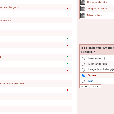
Het verre dichtbij.
eb van leugens
Toegelichte liefde.
Missend hart.
drenkeling
Is de lengte van jouw (toe
belangrijk?
g
Moet korter zijn
Moet langer zijn
Lengte is onbelangrij
Vrouw
Man
ge slapeloze nachten