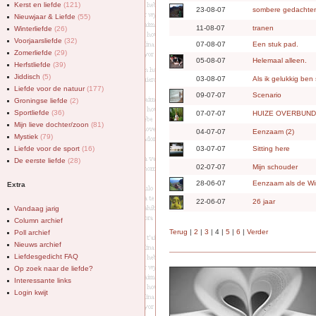
Kerst en liefde
(121)
23-08-07
sombere gedachte
Nieuwjaar & Liefde
(55)
11-08-07
tranen
Winterliefde
(26)
Voorjaarsliefde
(32)
07-08-07
Een stuk pad.
Zomerliefde
(29)
05-08-07
Helemaal alleen.
Herfstliefde
(39)
Jiddisch
(5)
03-08-07
Als ik gelukkig ben s
Liefde voor de natuur
(177)
09-07-07
Scenario
Groningse liefde
(2)
Sportliefde
(36)
07-07-07
HUIZE OVERBUND
Mijn lieve dochter/zoon
(81)
04-07-07
Eenzaam (2)
Mystiek
(79)
Liefde voor de sport
(16)
03-07-07
Sitting here
De eerste liefde
(28)
02-07-07
Mijn schouder
28-06-07
Eenzaam als de W
Extra
22-06-07
26 jaar
Vandaag jarig
Column archief
Terug
|
2
|
3
| 4 |
5
|
6
|
Verder
Poll archief
Nieuws archief
Liefdesgedicht FAQ
Op zoek naar de liefde?
Interessante links
Login kwijt