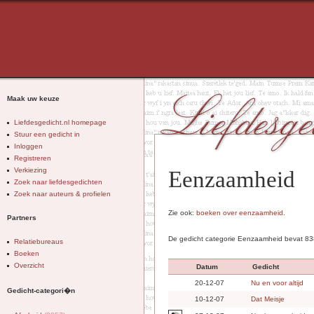
Maak uw keuze
Liefdesgedicht.nl homepage
Stuur een gedicht in
Inloggen
Registreren
Verkiezing
Eenzaamheid
Zoek naar liefdesgedichten
Zoek naar auteurs & profielen
Zie ook:
boeken over eenzaamheid
.
Partners
De gedicht categorie Eenzaamheid bevat 83
Relatiebureaus
Boeken
Overzicht
Datum
Gedicht
20-12-07
Nu en voor altijd
Gedicht-categori�n
10-12-07
Dat Meisje