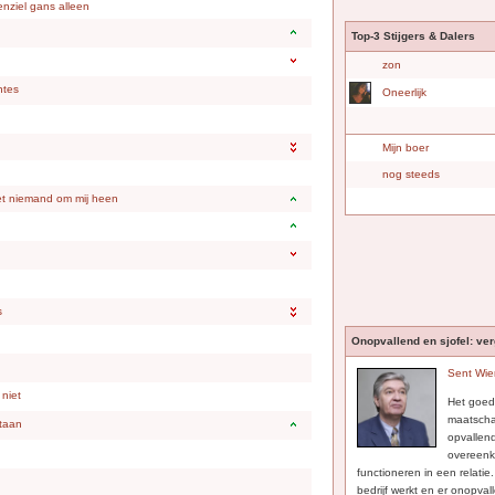
enziel gans alleen
Top-3 Stijgers & Dalers
zon
htes
Oneerlijk
Mijn boer
nog steeds
t niemand om mij heen
s
Onopvallend en sjofel: ve
Sent Wie
 niet
Het goed
maatscha
staan
opvallen
overeenk
functioneren in een relatie
bedrijf werkt en er onopval