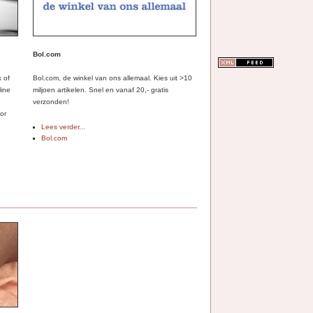
Bol.com
k of
Bol.com, de winkel van ons allemaal. Kies uit >10
line
miljoen artikelen. Snel en vanaf 20,- gratis
verzonden!
for
Lees verder...
Bol.com