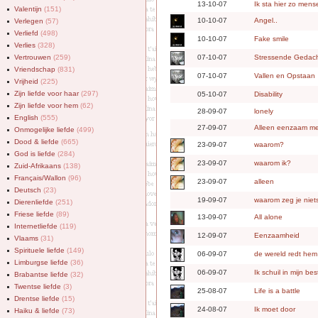
13-10-07
Ik sta hier zo mens
Valentijn
(151)
10-10-07
Angel..
Verlegen
(57)
Verliefd
(498)
10-10-07
Fake smile
Verlies
(328)
Vertrouwen
(259)
07-10-07
Stressende Gedac
Vriendschap
(831)
07-10-07
Vallen en Opstaan
Vrijheid
(225)
Zijn liefde voor haar
(297)
05-10-07
Disability
Zijn liefde voor hem
(62)
28-09-07
lonely
English
(555)
27-09-07
Alleen eenzaam me
Onmogelijke liefde
(499)
Dood & liefde
(665)
23-09-07
waarom?
God is liefde
(284)
23-09-07
waarom ik?
Zuid-Afrikaans
(138)
Français/Wallon
(96)
23-09-07
alleen
Deutsch
(23)
19-09-07
waarom zeg je niet
Dierenliefde
(251)
Friese liefde
(89)
13-09-07
All alone
Internetliefde
(119)
12-09-07
Eenzaamheid
Vlaams
(31)
Spirituele liefde
(149)
06-09-07
de wereld redt hem
Limburgse liefde
(36)
06-09-07
Ik schuil in mijn be
Brabantse liefde
(32)
Twentse liefde
(3)
25-08-07
Life is a battle
Drentse liefde
(15)
24-08-07
Ik moet door
Haiku & liefde
(73)