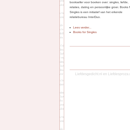
bookseller voor boeken over: singles, liefde,
relaties, dating en persoonlijke groei. Books 
Singles is een initiatief van het erkende
relatiebureau InterDuo.
Lees verder...
Books for Singles
Liefdesgedicht.nl
en
Liefdesproza.