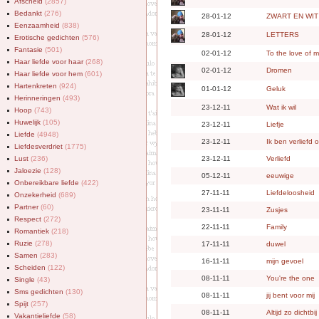
Afscheid
(2857)
Bedankt
(276)
28-01-12
ZWART EN WIT
Eenzaamheid
(838)
28-01-12
LETTERS
Erotische gedichten
(576)
Fantasie
(501)
02-01-12
To the love of my
Haar liefde voor haar
(268)
02-01-12
Dromen
Haar liefde voor hem
(601)
Hartenkreten
(924)
01-01-12
Geluk
Herinneringen
(493)
23-12-11
Wat ik wil
Hoop
(743)
Huwelijk
(105)
23-12-11
Liefje
Liefde
(4948)
23-12-11
Ik ben verliefd o
Liefdesverdriet
(1775)
Lust
(236)
23-12-11
Verliefd
Jaloezie
(128)
05-12-11
eeuwige
Onbereikbare liefde
(422)
27-11-11
Liefdeloosheid
Onzekerheid
(689)
Partner
(60)
23-11-11
Zusjes
Respect
(272)
22-11-11
Family
Romantiek
(218)
Ruzie
(278)
17-11-11
duwel
Samen
(283)
16-11-11
mijn gevoel
Scheiden
(122)
08-11-11
You're the one
Single
(43)
Sms gedichten
(130)
08-11-11
jij bent voor mij
Spijt
(257)
08-11-11
Altijd zo dichtbij
Vakantieliefde
(58)