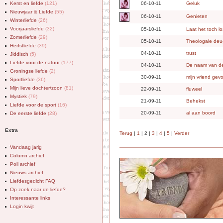
Kerst en liefde
(121)
06-10-11
Geluk
Nieuwjaar & Liefde
(55)
06-10-11
Genieten
Winterliefde
(26)
Voorjaarsliefde
(32)
05-10-11
Laat het toch los
Zomerliefde
(29)
05-10-11
Theologale de
Herfstliefde
(39)
04-10-11
trust
Jiddisch
(5)
Liefde voor de natuur
(177)
04-10-11
De naam van de
Groningse liefde
(2)
30-09-11
mijn vriend gevo
Sportliefde
(36)
Mijn lieve dochter/zoon
(81)
22-09-11
fluweel
Mystiek
(79)
21-09-11
Behekst
Liefde voor de sport
(16)
20-09-11
al aan boord
De eerste liefde
(28)
Extra
Terug
|
1
| 2 |
3
|
4
|
5
|
Verder
Vandaag jarig
Column archief
Poll archief
Nieuws archief
Liefdesgedicht FAQ
Op zoek naar de liefde?
Interessante links
Login kwijt