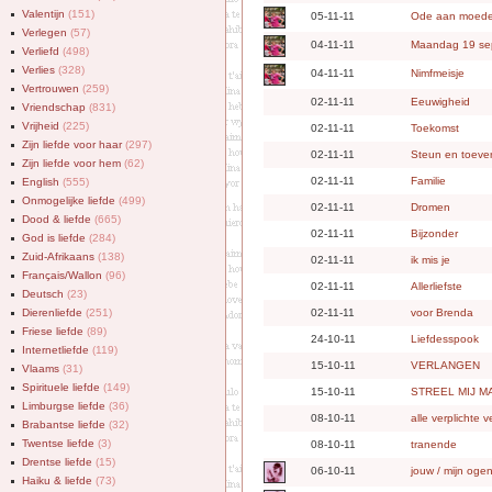
Valentijn
(151)
05-11-11
Ode aan moede
Verlegen
(57)
04-11-11
Maandag 19 se
Verliefd
(498)
Verlies
(328)
04-11-11
Nimfmeisje
Vertrouwen
(259)
02-11-11
Eeuwigheid
Vriendschap
(831)
Vrijheid
(225)
02-11-11
Toekomst
Zijn liefde voor haar
(297)
02-11-11
Steun en toever
Zijn liefde voor hem
(62)
02-11-11
Familie
English
(555)
Onmogelijke liefde
(499)
02-11-11
Dromen
Dood & liefde
(665)
02-11-11
Bijzonder
God is liefde
(284)
Zuid-Afrikaans
(138)
02-11-11
ik mis je
Français/Wallon
(96)
02-11-11
Allerliefste
Deutsch
(23)
Dierenliefde
(251)
02-11-11
voor Brenda
Friese liefde
(89)
24-10-11
Liefdesspook
Internetliefde
(119)
15-10-11
VERLANGEN
Vlaams
(31)
Spirituele liefde
(149)
15-10-11
STREEL MIJ M
Limburgse liefde
(36)
08-10-11
alle verplichte 
Brabantse liefde
(32)
Twentse liefde
(3)
08-10-11
tranende
Drentse liefde
(15)
06-10-11
jouw / mijn oge
Haiku & liefde
(73)