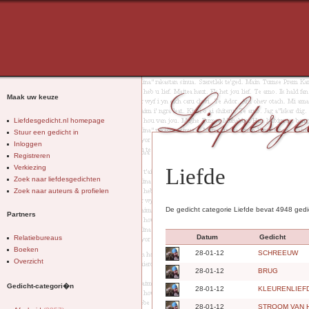
Maak uw keuze
Liefdesgedicht.nl homepage
Stuur een gedicht in
Inloggen
Registreren
Verkiezing
Liefde
Zoek naar liefdesgedichten
Zoek naar auteurs & profielen
De gedicht categorie Liefde bevat 4948 gedi
Partners
Datum
Gedicht
Relatiebureaus
Boeken
28-01-12
SCHREEUW
Overzicht
28-01-12
BRUG
Gedicht-categori�n
28-01-12
KLEURENLIEF
28-01-12
STROOM VAN 