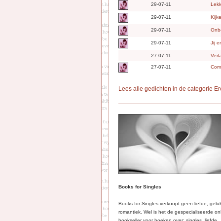
29-07-11
Lekk
29-07-11
Kijk
29-07-11
Onb
29-07-11
Jij e
27-07-11
Verl
27-07-11
Com
Lees alle gedichten in de categorie E
Books for Singles
Books for Singles verkoopt geen liefde, gelu
romantiek. Wel is het de gespecialiseerde on
bookseller voor boeken over: singles, liefde,