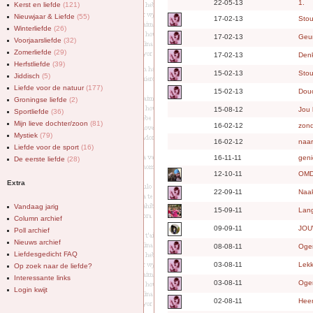
22-05-13
1.
Kerst en liefde
(121)
Nieuwjaar & Liefde
(55)
17-02-13
Stou
Winterliefde
(26)
17-02-13
Geu
Voorjaarsliefde
(32)
Zomerliefde
(29)
17-02-13
Den
Herfstliefde
(39)
15-02-13
Stou
Jiddisch
(5)
Liefde voor de natuur
(177)
15-02-13
Dou
Groningse liefde
(2)
15-08-12
Jou 
Sportliefde
(36)
Mijn lieve dochter/zoon
(81)
16-02-12
zond
Mystiek
(79)
16-02-12
naar
Liefde voor de sport
(16)
16-11-11
geni
De eerste liefde
(28)
12-10-11
OMD
Extra
22-09-11
Naak
Vandaag jarig
15-09-11
Lan
Column archief
09-09-11
JOU
Poll archief
Nieuws archief
08-08-11
Oge
Liefdesgedicht FAQ
03-08-11
Lekk
Op zoek naar de liefde?
Interessante links
03-08-11
Oge
Login kwijt
02-08-11
Heerl