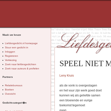
Maak uw keuze
Liefdesgedicht.nl homepage
Stuur een gedicht in
Inloggen
Registreren
Verkiezing
SPEEL NIET 
Zoek naar liefdesgedichten
Zoek naar auteurs & profielen
Leny Kruis
Partners
als de vonk is overgeslagen
Relatiebureaus
Boeken
en het vuur zijn werk goed doet
Overzicht
kunnen wij als geliefde samen
een bloeiende en vurige
Gedicht-categori�n
toekomst tegemoet
gaan