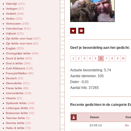
Valentijn
(151)
Verlegen
(57)
Verliefd
(498)
Verlies
(328)
Vertrouwen
(259)
Vriendschap
(831)
Vrijheid
(225)
Zijn liefde voor haar
(297)
Zijn liefde voor hem
(62)
Geef je beoordeling aan het gedich
English
(555)
Onmogelijke liefde
(499)
Dood & liefde
(665)
God is liefde
(284)
Zuid-Afrikaans
(138)
Actuele beoordeling: 5,74
Français/Wallon
(96)
Aantal stemmen: 335
Deutsch
(23)
Daler: -0,01
Dierenliefde
(251)
Aantal hits: 37265
Friese liefde
(89)
Internetliefde
(119)
Vlaams
(31)
Spirituele liefde
(149)
Recente gedichten in de categorie E
Limburgse liefde
(36)
Brabantse liefde
(32)
Datum
Ged
Twentse liefde
(3)
Drentse liefde
(15)
22-05-13
Zin
Haiku & liefde
(73)