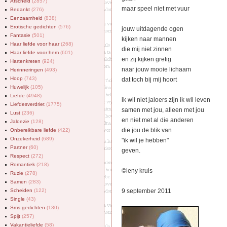
Afscheid
(2857)
maar speel niet met vuur
Bedankt
(276)
Eenzaamheid
(838)
Erotische gedichten
(576)
jouw uitdagende ogen
Fantasie
(501)
kijken naar mannen
Haar liefde voor haar
(268)
die mij niet zinnen
Haar liefde voor hem
(601)
en zij kijken gretig
Hartenkreten
(924)
naar jouw mooie lichaam
Herinneringen
(493)
Hoop
(743)
dat toch bij mij hoort
Huwelijk
(105)
Liefde
(4948)
ik wil niet jaloers zijn ik wil leven
Liefdesverdriet
(1775)
samen met jou, alleen met jou
Lust
(236)
en niet met al die anderen
Jaloezie
(128)
die jou de blik van
Onbereikbare liefde
(422)
Onzekerheid
(689)
"ik wil je hebben"
Partner
(60)
geven.
Respect
(272)
Romantiek
(218)
©leny kruis
Ruzie
(278)
Samen
(283)
Scheiden
(122)
9 september 2011
Single
(43)
Sms gedichten
(130)
Spijt
(257)
Vakantieliefde
(58)