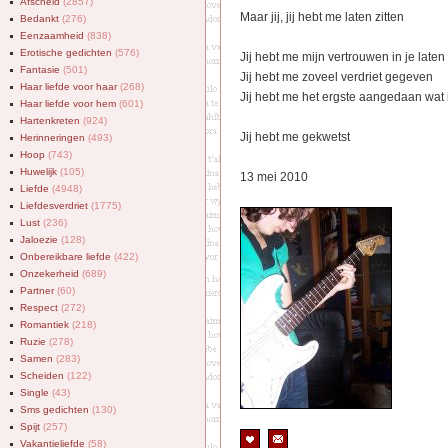
Afscheid
(2857)
Maar jij, jij hebt me laten zitten
Bedankt
(276)
Eenzaamheid
(838)
Erotische gedichten
(576)
Jij hebt me mijn vertrouwen in je laten
Fantasie
(501)
Jij hebt me zoveel verdriet gegeven
Haar liefde voor haar
(268)
Jij hebt me het ergste aangedaan wa
Haar liefde voor hem
(601)
Hartenkreten
(924)
Jij hebt me gekwetst
Herinneringen
(493)
Hoop
(743)
Huwelijk
(105)
13 mei 2010
Liefde
(4948)
Liefdesverdriet
(1775)
Lust
(236)
Jaloezie
(128)
Onbereikbare liefde
(422)
Onzekerheid
(689)
Partner
(60)
Respect
(272)
Romantiek
(218)
Ruzie
(278)
Samen
(283)
Scheiden
(122)
Single
(43)
Sms gedichten
(130)
Spijt
(257)
Vakantieliefde
(58)