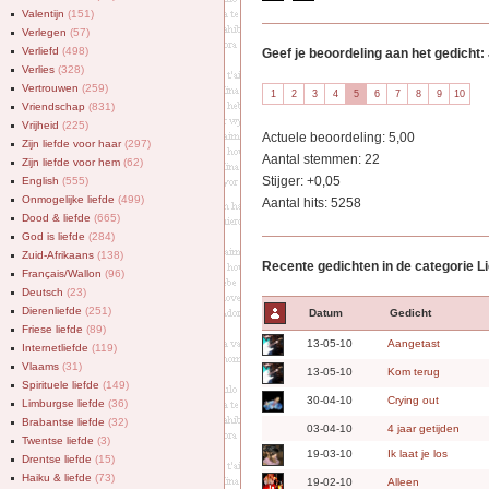
Valentijn
(151)
Verlegen
(57)
Verliefd
(498)
Geef je beoordeling aan het gedicht: Jij
Verlies
(328)
Vertrouwen
(259)
Vriendschap
(831)
Vrijheid
(225)
Actuele beoordeling: 5,00
Zijn liefde voor haar
(297)
Aantal stemmen: 22
Zijn liefde voor hem
(62)
Stijger: +0,05
English
(555)
Onmogelijke liefde
(499)
Aantal hits: 5258
Dood & liefde
(665)
God is liefde
(284)
Zuid-Afrikaans
(138)
Recente gedichten in de categorie L
Français/Wallon
(96)
Deutsch
(23)
Dierenliefde
(251)
Datum
Gedicht
Friese liefde
(89)
13-05-10
Aangetast
Internetliefde
(119)
Vlaams
(31)
13-05-10
Kom terug
Spirituele liefde
(149)
30-04-10
Crying out
Limburgse liefde
(36)
Brabantse liefde
(32)
03-04-10
4 jaar getijden
Twentse liefde
(3)
19-03-10
Ik laat je los
Drentse liefde
(15)
Haiku & liefde
(73)
19-02-10
Alleen