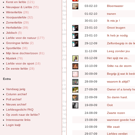
Kerst en liefde
(121)
03-02-10
Bloemwater
Nieuwjaar & Liefde
(55)
Winterliefde
(26)
01-02-10
tranen
Voorjaarsliefde
(32)
30-01-10
Ik mis je !
Zomerliefde
(29)
Herfstliefde
(39)
23-01-10
Groot leugen
Jiddisch
(5)
23-01-10
Ik heb je nodig
Liefde voor de natuur
(177)
Groningse liefde
(2)
29-12-09
Zelfonbegrip in de l
Sportliefde
(36)
11-12-09
Leeg zonder jou
Mijn lieve dochter/zoon
(81)
03-12-09
Het spijt me zo..
Mystiek
(79)
Liefde voor de sport
(16)
10-10-09
Stilte na de storm
De eerste liefde
(28)
30-09-09
Begrijp jij wat ik bed
Extra
28-09-09
waarom ik altijd?
Vandaag jarig
27-09-09
Owner of a lonely h
Column archief
22-09-09
So damn hard.
Poll archief
Nieuws archief
19-09-09
Ooit
Liefdesgedicht FAQ
24-08-09
Zwarte rozen
Op zoek naar de liefde?
Interessante links
15-08-09
wanneer goede har
Login kwijt
10-08-09
Wie zaait
29-07-09
Liefdes verdiet