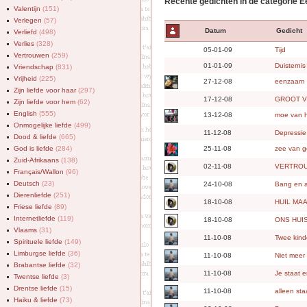
Recente gedichten in de categorie 
Valentijn
(151)
Verlegen
(57)
Datum
Gedicht
Verliefd
(498)
Verlies
(328)
05-01-09
Tijd
Vertrouwen
(259)
01-01-09
Duisternis
Vriendschap
(831)
Vrijheid
(225)
27-12-08
eenzaam
Zijn liefde voor haar
(297)
17-12-08
GROOT V
Zijn liefde voor hem
(62)
English
(555)
13-12-08
moe van h
Onmogelijke liefde
(499)
11-12-08
Depressie
Dood & liefde
(665)
God is liefde
(284)
25-11-08
zee van 
Zuid-Afrikaans
(138)
02-11-08
VERTRO
Français/Wallon
(96)
Deutsch
(23)
24-10-08
Bang en a
Dierenliefde
(251)
18-10-08
HUIL MAA
Friese liefde
(89)
Internetliefde
(119)
18-10-08
ONS HUI
Vlaams
(31)
11-10-08
Twee kinde
Spirituele liefde
(149)
Limburgse liefde
(36)
11-10-08
Niet meer
Brabantse liefde
(32)
11-10-08
Je staat e
Twentse liefde
(3)
Drentse liefde
(15)
11-10-08
alleen st
Haiku & liefde
(73)