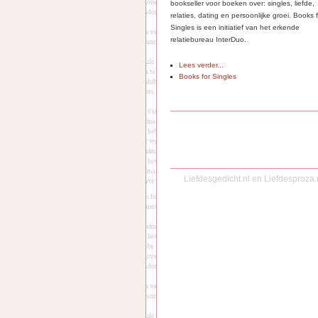
bookseller voor boeken over: singles, liefde,
relaties, dating en persoonlijke groei. Books 
Singles is een initiatief van het erkende
relatiebureau InterDuo.
Lees verder...
Books for Singles
Liefdesgedicht.nl
en
Liefdesproza.