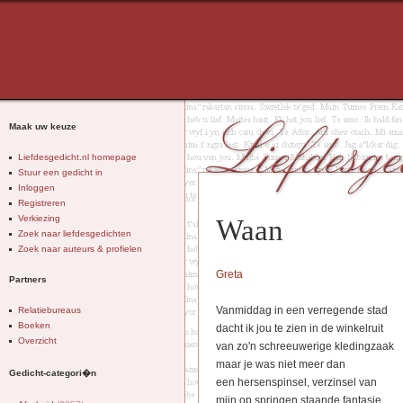
Maak uw keuze
Liefdesgedicht.nl homepage
Stuur een gedicht in
Inloggen
Registreren
Verkiezing
Waan
Zoek naar liefdesgedichten
Zoek naar auteurs & profielen
Greta
Partners
Vanmiddag in een verregende stad
Relatiebureaus
Boeken
dacht ik jou te zien in de winkelruit
Overzicht
van zo'n schreeuwerige kledingzaak
maar je was niet meer dan
Gedicht-categori�n
een hersenspinsel, verzinsel van
mijn op springen staande fantasie