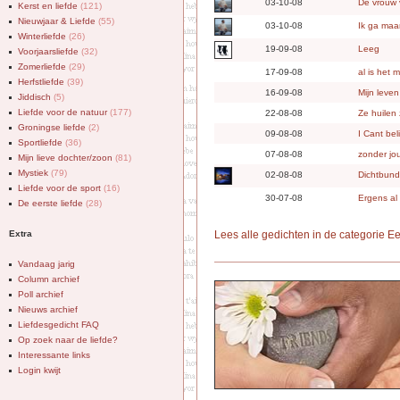
03-10-08
De vrouw
Kerst en liefde
(121)
Nieuwjaar & Liefde
(55)
03-10-08
Ik ga maa
Winterliefde
(26)
19-09-08
Leeg
Voorjaarsliefde
(32)
Zomerliefde
(29)
17-09-08
al is het 
Herfstliefde
(39)
16-09-08
Mijn leven
Jiddisch
(5)
Liefde voor de natuur
(177)
22-08-08
Ze huilen
Groningse liefde
(2)
09-08-08
I Cant bel
Sportliefde
(36)
07-08-08
zonder jo
Mijn lieve dochter/zoon
(81)
Mystiek
(79)
02-08-08
Dichtbund
Liefde voor de sport
(16)
30-07-08
Ergens al
De eerste liefde
(28)
Extra
Lees alle gedichten in de categorie 
Vandaag jarig
Column archief
Poll archief
Nieuws archief
Liefdesgedicht FAQ
Op zoek naar de liefde?
Interessante links
Login kwijt