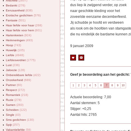
Afscheid
(2857)
dus liep ik zwijgend verder, op zoek
Bedankt
(276)
Eenzaamheid
(838)
naar geschikte kleding voor het
Erotische gedichten
(576)
zoveelste eenzame decemberfeest.
Fantasie
(501)
Jij schudde je hoofd en verdween
Haar liefde voor haar
(268)
als rook om de hoofden van stamgast
Haar liefde voor hem
(601)
die nu eindelijk de bardame kunnen z
Hartenkreten
(924)
Herinneringen
(493)
Hoop
(743)
9 januari 2009
Huwelijk
(105)
Liefde
(4948)
Liefdesverdriet
(1775)
Lust
(236)
Jaloezie
(128)
Geef je beoordeling aan het gedicht
Onbereikbare liefde
(422)
Onzekerheid
(689)
Partner
(60)
Respect
(272)
Romantiek
(218)
Actuele beoordeling: 7,00
Ruzie
(278)
Aantal stemmen: 5
Samen
(283)
Stijger: +0,25
Scheiden
(122)
Aantal hits: 2765
Single
(43)
Sms gedichten
(130)
Spijt
(257)
Vakantieliefde
(58)