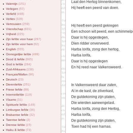
Laat den Hertog binnenkomen,
Valentijn
(151)
Hij heeft een peerd van doen.
Verlegen
(57)
Verliefd
(498)
Verlies
(328)
Vertrouwen
(259)
Hij heeft een peerd gekregen
Vriendschap
(831)
Een schoon wit peerd, een schimmelp
Vrijheid
(225)
Daar is hij opgestegen,
Zijn liefde voor haar
(297)
Dien ridder onverveerd.
Zijn liefde voor hem
(62)
Harba lorifa, zong den hertog,
English
(555)
Onmogelijke liefde
(499)
Harba lorifa,
Dood & liefde
(665)
Daar is hij opgestegen
God is liefde
(284)
En hij reed naar Valkensweerd.
Zuid-Afrikaans
(138)
Français/Wallon
(96)
Deutsch
(23)
Dierenliefde
(251)
In Valkensweerd daar zaten,
Friese liefde
(89)
Al in de kast, de zilverkast,
Internetliefde
(119)
De guldekoning zijn platen,
Vlaams
(31)
Die wierden aaneengelast.
Spirituele liefde
(149)
Harba lorifa, zong den Hertog,
Limburgse liefde
(36)
Harba lorifa,
Brabantse liefde
(32)
Twentse liefde
(3)
De guldekoning zijn platen,
Drentse liefde
(15)
Toen had hij een harnas.
Haiku & liefde
(73)