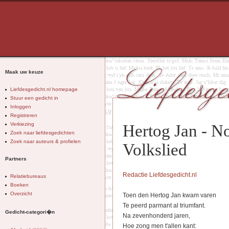
Maak uw keuze
Liefdesgedicht.nl homepage
Stuur een gedicht in
Inloggen
Registreren
Verkiezing
Hertog Jan - N
Zoek naar liefdesgedichten
Zoek naar auteurs & profielen
Volkslied
Partners
Redactie Liefdesgedicht.nl
Relatiebureaus
Boeken
Overzicht
Toen den Hertog Jan kwam varen
Te peerd parmant al triumfant.
Gedicht-categori�n
Na zevenhonderd jaren,
Hoe zong men t'allen kant: