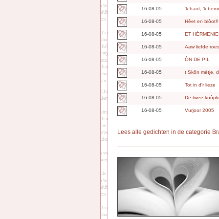
16-08-05
'k haot, 'k bem
16-08-05
Hêet en blôot!!
16-08-05
ET HÈRMENI
16-08-05
Aaw liefde roe
16-08-05
ÒN DE PIL
16-08-05
t Skôn mètje, d
16-08-05
Tot in d'r lieze
16-08-05
De twee knûpk
16-08-05
Vurjoor 2005
Lees alle gedichten in de categorie Br