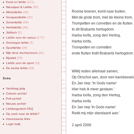
Kerst en liefde
(121)
Nieuwjaar & Liefde
(55)
Rooise boeren, komt naar buiten,
Winterliefde
(26)
Met de grote trom, met de kleine trom,
Voorjaarsliefde
(32)
Zomerliefde
(29)
Trompetten en cornetten en de fluiten
Herfstliefde
(39)
In dit Brabants hertogdom.
Jiddisch
(5)
Harba lorifa, zong den Hertog,
Liefde voor de natuur
(177)
Harba lorifa,
Groningse liefde
(2)
Trompetten en cornetten
Sportliefde
(36)
Mijn lieve dochter/zoon
(81)
ende fluiten Indit Brabants hertogdom.
Mystiek
(79)
Liefde voor de sport
(16)
De eerste liefde
(28)
WWij reden allemaal samen,
Op Oirschot aan, door een kanidassel
Extra
En Jan riep: 'In Gods name!
Vandaag jarig
Hier heb ik meer gestaan.'
Column archief
Harba lorifa, zong den Hertog,
Poll archief
Harba lorifa
Nieuws archief
En Jan riep 'In Gods name!
Liefdesgedicht FAQ
Reikt mij mijn standaard aan.'
Op zoek naar de liefde?
Interessante links
Login kwijt
2 april 2006