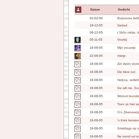
Datum
Gedicht
02-02-06
Brabantse liefd
18-12-05
Gebed
06-12-05
t Skôn mètje, d
05-11-05
Voorbij
16-09-05
Mijn vrouwtje
22-08-05
mietje
16-08-05
Zet dieën donke
16-08-05
Die klere out
16-08-05
Helena, verlief
16-08-05
Ge wilt me, Sou
16-08-05
Worrum leunde 
16-08-05
Toen ze hier w
16-08-05
\\\'n Zilvervoet
16-08-05
'n Krek berste
16-08-05
Smiddags op str
16-08-05
Ne mond vol s