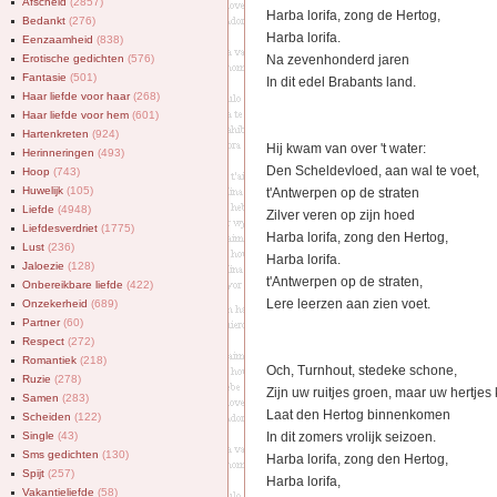
Afscheid
(2857)
Harba lorifa, zong de Hertog,
Bedankt
(276)
Harba lorifa.
Eenzaamheid
(838)
Erotische gedichten
(576)
Na zevenhonderd jaren
Fantasie
(501)
In dit edel Brabants land.
Haar liefde voor haar
(268)
Haar liefde voor hem
(601)
Hartenkreten
(924)
Hij kwam van over 't water:
Herinneringen
(493)
Den Scheldevloed, aan wal te voet,
Hoop
(743)
Huwelijk
(105)
t'Antwerpen op de straten
Liefde
(4948)
Zilver veren op zijn hoed
Liefdesverdriet
(1775)
Harba lorifa, zong den Hertog,
Lust
(236)
Harba lorifa.
Jaloezie
(128)
t'Antwerpen op de straten,
Onbereikbare liefde
(422)
Lere leerzen aan zien voet.
Onzekerheid
(689)
Partner
(60)
Respect
(272)
Romantiek
(218)
Och, Turnhout, stedeke schone,
Ruzie
(278)
Zijn uw ruitjes groen, maar uw hertjes
Samen
(283)
Laat den Hertog binnenkomen
Scheiden
(122)
Single
(43)
In dit zomers vrolijk seizoen.
Sms gedichten
(130)
Harba lorifa, zong den Hertog,
Spijt
(257)
Harba lorifa,
Vakantieliefde
(58)